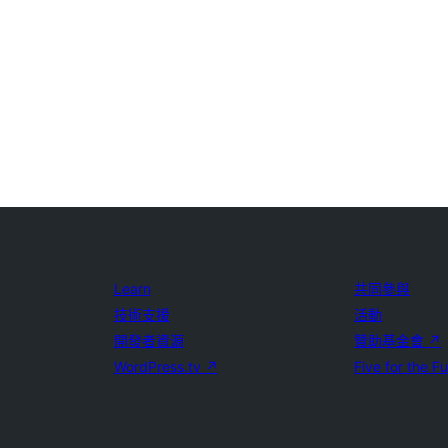
Learn
共同參與
技術支援
活動
開發者資源
贊助基金會
↗
WordPress.tv
↗
Five for the F