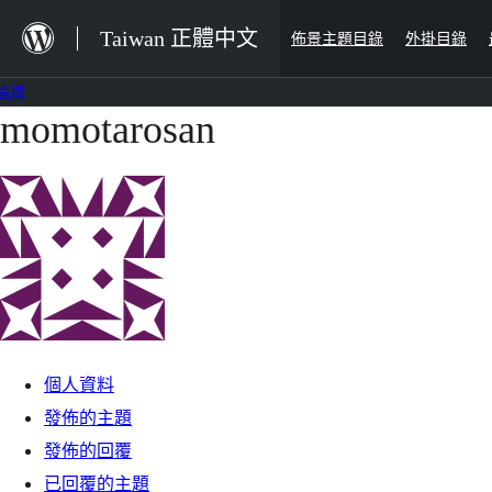
跳
Taiwan 正體中文
佈景主題目錄
外掛目錄
至
主
論壇
要
momotarosan
跳
內
至
容
主
要
內
容
個人資料
發佈的主題
發佈的回覆
已回覆的主題