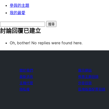
參與的主題
我的最愛
Search
討論回覆已建立
replies:
Oh, bother! No replies were found here.
關於我們
展示網站
最新消息
佈景主題目錄
主機代管
外掛目錄
隱私權
區塊版面配置目錄