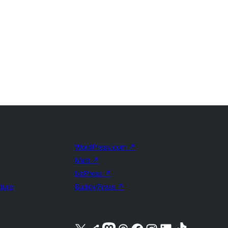
WordPress.com
↗
Matt
↗
bbPress
↗
uture
BuddyPress
↗