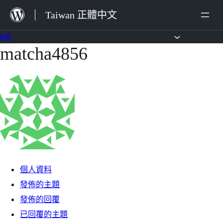
跳
Taiwan 正體中文
至
主
論壇
matcha4856
跳
要
至
內
主
容
要
內
容
個人資料
發佈的主題
發佈的回覆
已回覆的主題