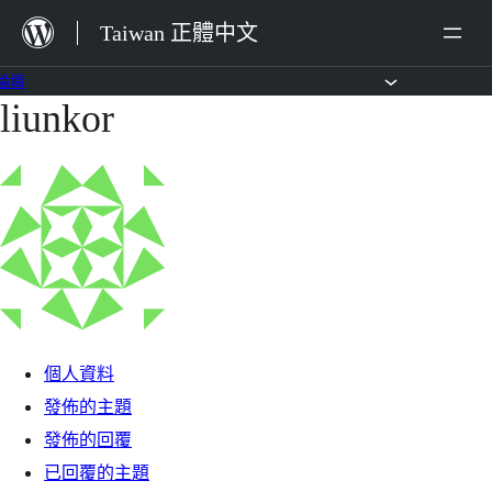
跳
Taiwan 正體中文
至
主
論壇
liunkor
跳
要
至
內
主
容
要
內
容
個人資料
發佈的主題
發佈的回覆
已回覆的主題