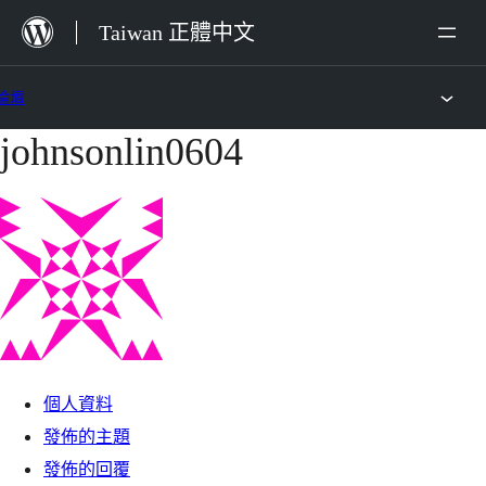
跳
Taiwan 正體中文
至
主
論壇
要
johnsonlin0604
跳
內
至
容
主
要
內
容
個人資料
發佈的主題
發佈的回覆