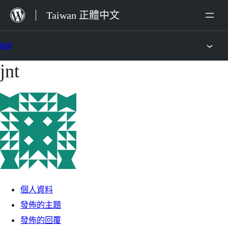
跳
Taiwan 正體中文
至
主
論壇
要
jnt
跳
內
至
容
主
要
內
容
個人資料
發佈的主題
發佈的回覆