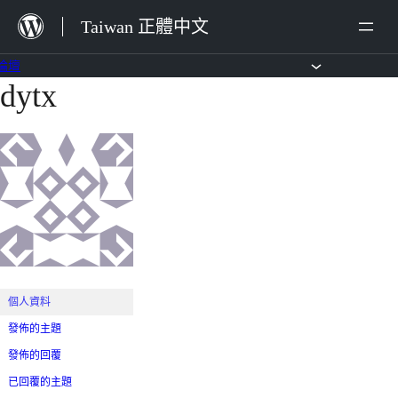
跳
Taiwan 正體中文
至
主
論壇
dytx
跳
要
至
內
主
容
要
內
容
個人資料
發佈的主題
發佈的回覆
已回覆的主題