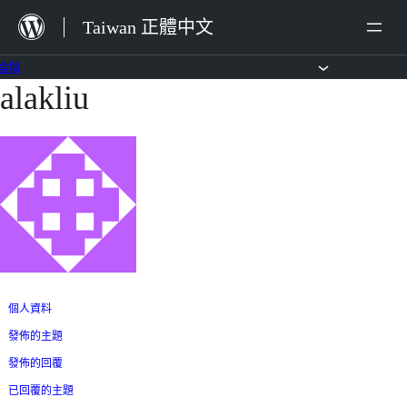
跳
Taiwan 正體中文
至
主
論壇
alakliu
跳
要
至
內
主
容
要
內
容
個人資料
發佈的主題
發佈的回覆
已回覆的主題