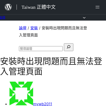
跳
Taiwan 正體中文
至
主
論壇
要
跳
論壇
/
安裝
/
安裝時出現問題而且無法登
內
至
入管理頁面
容
主
搜
要
搜
尋
內
尋
安裝時出現問題而且無法登
關
論
容
壇
鍵
入管理頁面
字:
mywb2011