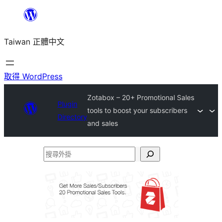
跳
至
Taiwan 正體中文
主
要
內
取得 WordPress
容
Zotabox – 20+ Promotional Sales
Plugin
tools to boost your subscribers
Directory
and sales
搜
尋
外
掛