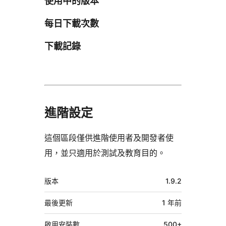
使用中的版本
每日下載次數
下載記錄
進階設定
這個區段僅供進階使用者及開發者使
用，並只適用於測試及教育目的。
中
版本
1.9.2
繼
資
最後更新
1 年
前
料
啟用安裝數
500+