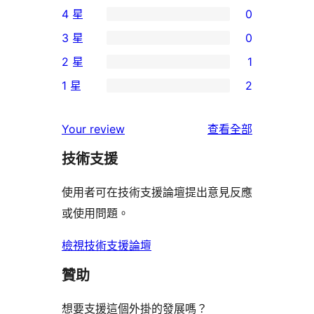
4 星
0
個
0
3 星
0
5
個
0
2 星
1
星
4
個
1
使
1 星
2
星
3
個
2
用
使
星
2
個
者
使
用
Your review
查看全部
使
星
1
評
用
者
用
使
技術支援
星
論
者
評
者
用
使
評
論
使用者可在技術支援論壇提出意見反應
評
者
用
論
或使用問題。
論
評
者
論
評
檢視技術支援論壇
論
贊助
想要支援這個外掛的發展嗎？