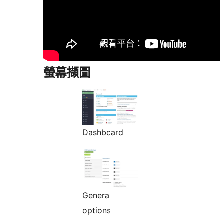
螢幕擷圖
Dashboard
General
options