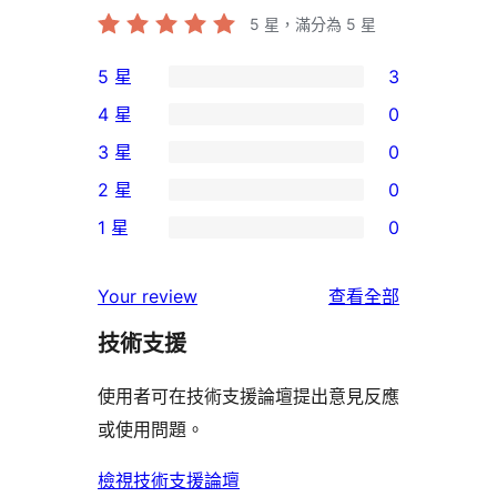
5
星，滿分為 5 星
5 星
3
3
4 星
0
個
0
3 星
0
5
個
0
2 星
0
星
4
個
0
使
1 星
0
星
3
個
0
用
使
星
2
個
者
使
用
Your review
查看全部
使
星
1
評
用
者
用
使
技術支援
星
論
者
評
者
用
使
評
論
使用者可在技術支援論壇提出意見反應
評
者
用
論
或使用問題。
論
評
者
論
評
檢視技術支援論壇