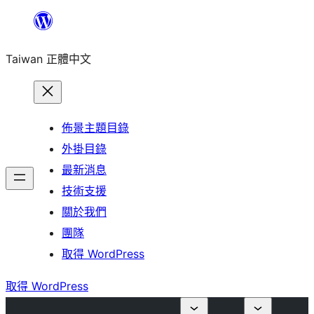
跳
至
Taiwan 正體中文
主
要
內
容
佈景主題目錄
外掛目錄
最新消息
技術支援
關於我們
團隊
取得 WordPress
取得 WordPress