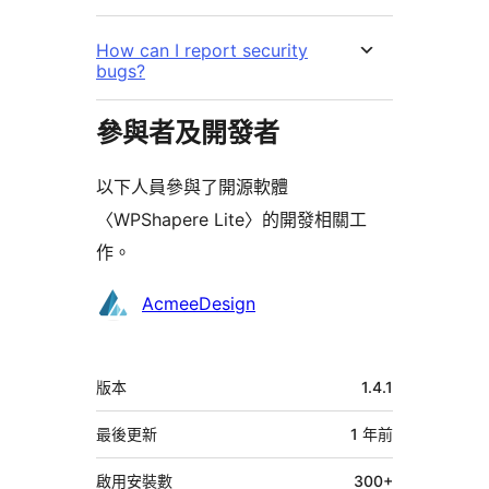
How can I report security
bugs?
參與者及開發者
以下人員參與了開源軟體
〈WPShapere Lite〉的開發相關工
作。
參
AcmeeDesign
與
者
中
版本
1.4.1
繼
資
最後更新
1 年
前
料
啟用安裝數
300+