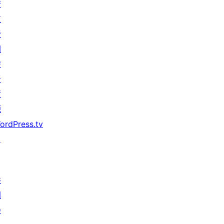
術
支
援
開
發
者
資
源
ordPress.tv
↗
共
同
參