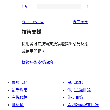
個
0
使
1 星
1
星
3
個
1
用
使
星
2
個
者
使
用
Your review
查看全部
使
星
1
評
用
者
用
使
技術支援
星
論
者
評
者
用
使
評
論
使用者可在技術支援論壇提出意見反應
評
者
用
論
或使用問題。
論
評
者
論
評
檢視技術支援論壇
論
關於我們
展示網站
最新消息
佈景主題目錄
主機代管
外掛目錄
隱私權
區塊版面配置目錄