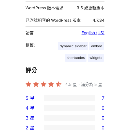
WordPress 版本需求
3.5 或更新版本
已測試相容的 WordPress 版本
4.7.34
語言
English (US)
標籤:
dynamic sidebar
embed
shortcodes
widgets
評分
4.5
星，滿分為 5 星
5 星
7
7
4 星
0
個
0
3 星
0
5
個
0
2 星
0
星
4