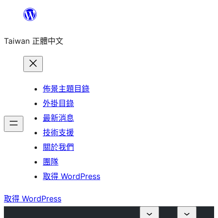
跳
至
Taiwan 正體中文
主
要
內
容
佈景主題目錄
外掛目錄
最新消息
技術支援
關於我們
團隊
取得 WordPress
取得 WordPress