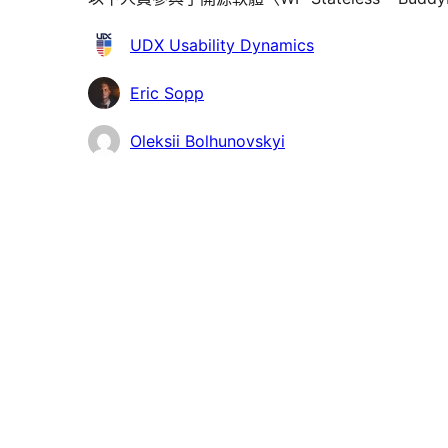
參
UDX Usability Dynamics
與
Eric Sopp
者
Oleksii Bolhunovskyi