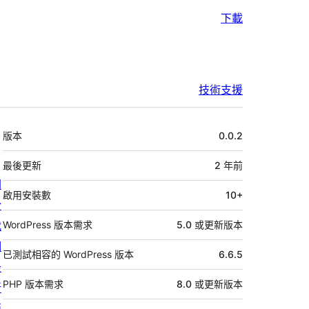
下載
技術支援
中
版本
0.0.2
繼
資
最後更新
2 年
前
關
料
啟用安裝數
10+
於
我
WordPress 版本需求
5.0 或更新版本
們
已測試相容的 WordPress 版本
6.6.5
最
PHP 版本需求
8.0 或更新版本
新
消