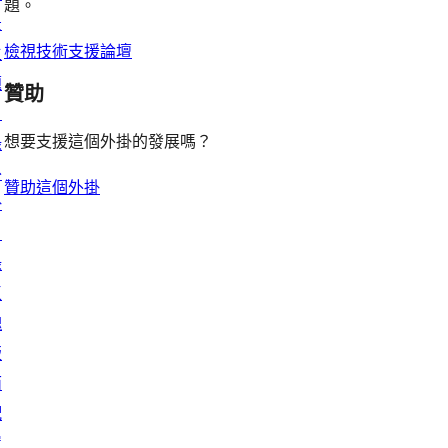
論
題。
景
檢視技術支援論壇
主
題
贊助
目
想要支援這個外掛的發展嗎？
錄
外
贊助這個外掛
掛
目
錄
區
塊
版
面
配
置