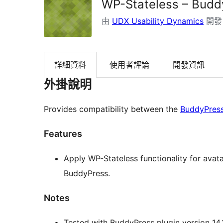
WP-Stateless – Bud
由
UDX Usability Dynamics
開發
詳細資料
使用者評論
開發資訊
外掛說明
Provides compatibility between the
BuddyPres
Features
Apply WP-Stateless functionality for avat
BuddyPress.
Notes
Tested with BuddyPress plugin version 14.