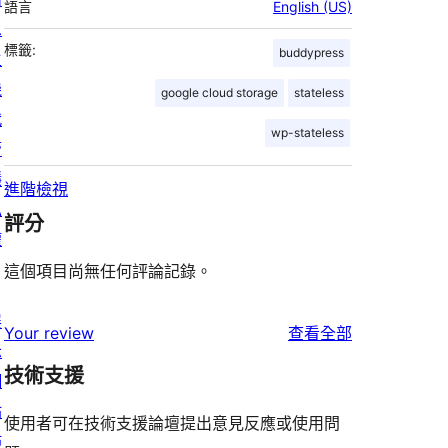
語言
English (US)
息
標籤:
buddypress
主
機
google cloud storage
stateless
代
wp-stateless
管
隱
進階檢視
私
評分
權
這個項目尚無任何評論記錄。
展
使
Your review
查看全部
示
用
技術支援
網
者
站
評
使用者可在技術支援論壇提出意見反應或使用問
佈