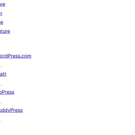
ive
or
he
uture
ordPress.com
↗
att
↗
bPress
↗
uddyPress
↗