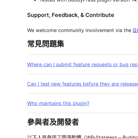
Support, Feedback, & Contribute
We welcome community involvement via the
Gi
常見問題集
Where can I submit feature requests or bug rep
Can I test new features before they are release
Who maintains this plugin?
參與者及開發者
以下人員參與了開源軟體〈WP-Stateless – Budd