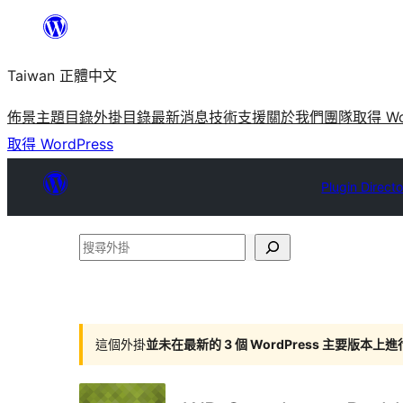
跳
至
Taiwan 正體中文
主
要
佈景主題目錄
外掛目錄
最新消息
技術支援
關於我們
團隊
取得 Wo
內
取得 WordPress
容
Plugin Direct
搜
尋
外
掛
這個外掛
並未在最新的 3 個 WordPress 主要版本上