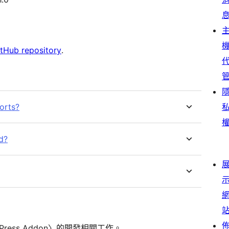
tHub repository
.
orts?
d?
yPress Addon〉的開發相關工作。