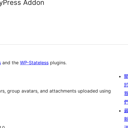
dyPress Addon
s
and the
WP-Stateless
plugins.
ars, group avatars, and attachments uploaded using
1.0