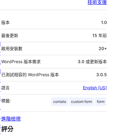
技術支援
中
版本
1.0
繼
資
最後更新
15 年
前
關
料
啟用安裝數
20+
於
我
WordPress 版本需求
3.0 或更新版本
們
已測試相容的 WordPress 版本
3.0.5
最
語言
English (US)
新
消
標籤:
contato
custom form
form
息
主
進階檢視
機
評分
代