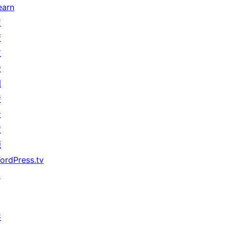
earn
技
術
支
援
開
發
者
資
源
ordPress.tv
↗
共