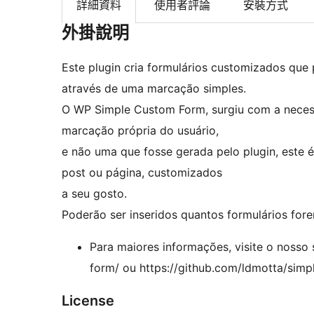
詳細資料
使用者評論
安裝方式
外掛說明
Este plugin cria formulários customizados que
através de uma marcação simples.
O WP Simple Custom Form, surgiu com a necess
marcação própria do usuário,
e não uma que fosse gerada pelo plugin, este é
post ou página, customizados
a seu gosto.
Poderão ser inseridos quantos formulários for
Para maiores informações, visite o nosso
form/ ou https://github.com/ldmotta/sim
License