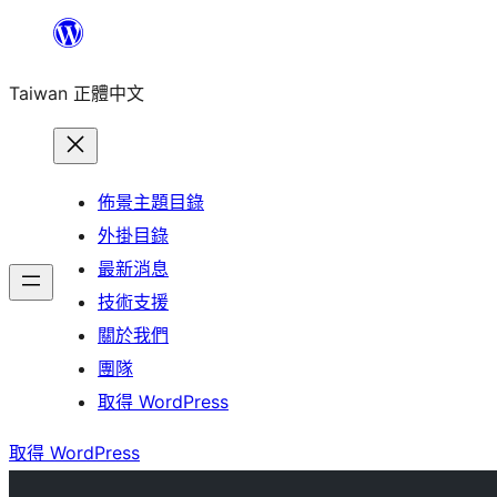
跳
至
Taiwan 正體中文
主
要
內
容
佈景主題目錄
外掛目錄
最新消息
技術支援
關於我們
團隊
取得 WordPress
取得 WordPress