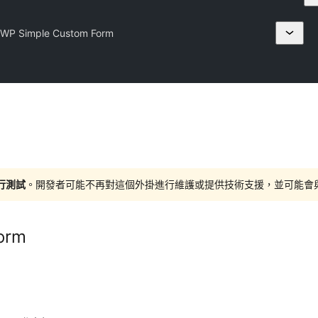
WP Simple Custom Form
進行測試
。開發者可能不再對這個外掛進行維護或提供技術支援，並可能會與更新
orm