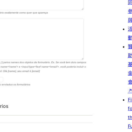
F
rios
f
t
F