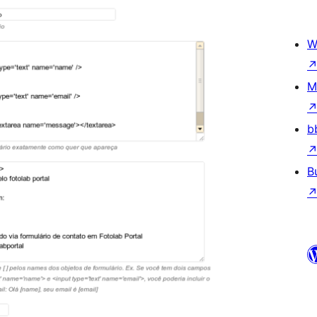
W
M
b
B