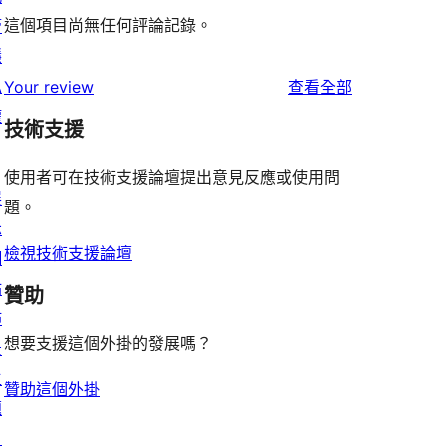
這個項目尚無任何評論記錄。
管
隱
私
使
Your review
查看全部
權
用
技術支援
者
評
使用者可在技術支援論壇提出意見反應或使用問
展
論
題。
示
檢視技術支援論壇
網
站
贊助
佈
想要支援這個外掛的發展嗎？
景
主
贊助這個外掛
題
目