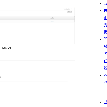
L
criados
W