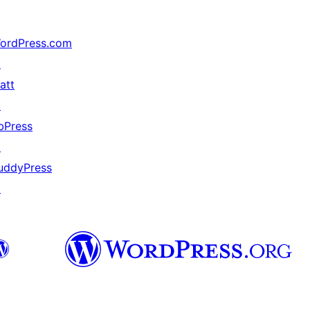
ordPress.com
↗
att
↗
bPress
↗
uddyPress
↗