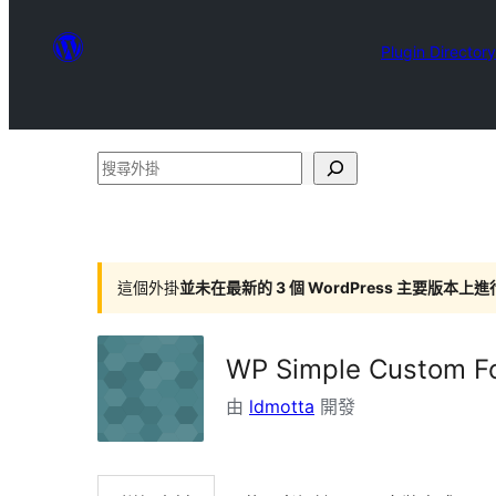
Plugin Directory
搜
尋
外
掛
這個外掛
並未在最新的 3 個 WordPress 主要版本上
WP Simple Custom F
由
ldmotta
開發