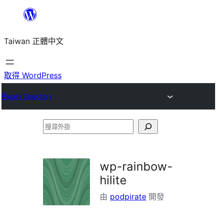
跳
至
Taiwan 正體中文
主
要
內
取得 WordPress
容
Plugin Directory
搜
尋
外
wp-rainbow-
掛
hilite
由
podpirate
開發