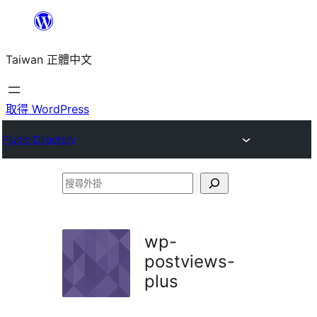
跳
至
Taiwan 正體中文
主
要
內
取得 WordPress
容
Plugin Directory
搜
尋
外
wp-
掛
postviews-
plus