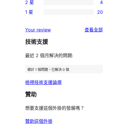
2 星
4
星
4
個
4
使
1 星
20
星
3
個
20
用
使
星
2
個
者
使
用
Your review
查看全部
使
星
1
評
用
者
用
使
技術支援
星
論
者
評
者
用
使
評
論
最近 2 個月解決的問題:
評
者
用
論
論
評
者
總計 1 個問題，已解決 0 個
論
評
檢視技術支援論壇
論
贊助
想要支援這個外掛的發展嗎？
贊助這個外掛