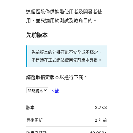
這個區段僅供進階使用者及開發者使
用，並只適用於測試及教育目的。
先前版本
先前版本的外掛可能不安全或不穩定，
不建議在正式網站使用先前版本外掛。
請選取指定版本以進行下載。
下載
中
版本
2.77.3
繼
資
最後更新
2 年
前
料
啟用安裝數
40,000+