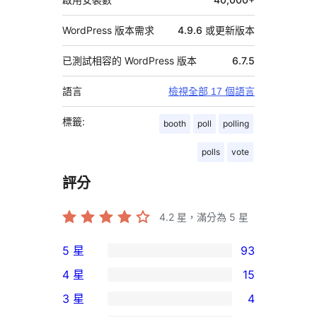
WordPress 版本需求
4.9.6 或更新版本
已測試相容的 WordPress 版本
6.7.5
語言
檢視全部 17 個語言
標籤:
booth
poll
polling
polls
vote
評分
4.2
星，滿分為 5 星
5 星
93
93
4 星
15
個
15
3 星
4
5
個
4