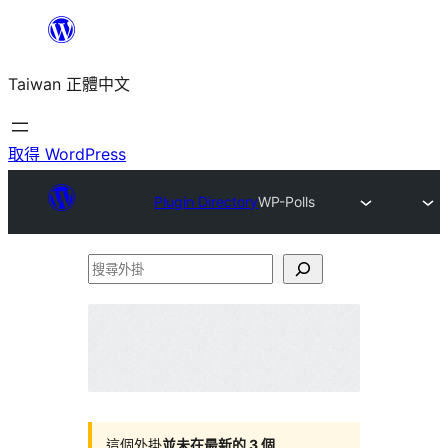
跳
至
Taiwan 正體中文
主
要
內
取得 WordPress
容
Plugin Directory
WP-Polls
搜
尋
外
掛
這個外掛
並未在最新的 3 個