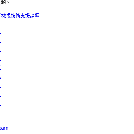
論
題。
論
評
外
者
論
掛
評
檢視技術支援論壇
目
論
錄
區
塊
版
面
配
置
目
錄
earn