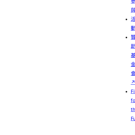
F
f
t
F