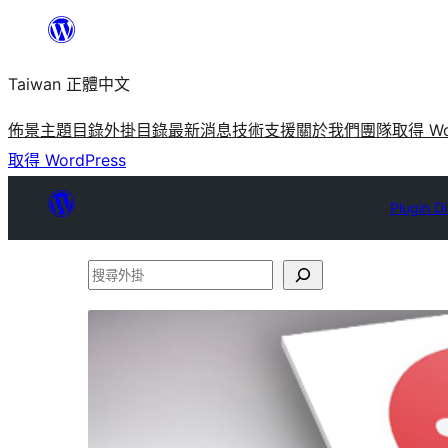
跳
至
Taiwan 正體中文
主
要
佈景主題目錄
外掛目錄
最新消息
技術支援
關於我們
團隊
取得 Wo
內
取得 WordPress
容
Plugin D
搜
尋
外
掛