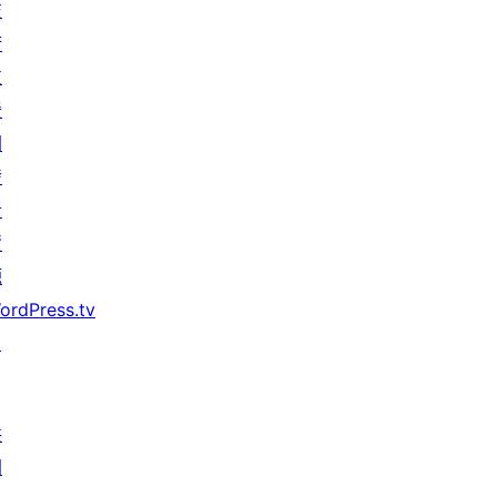
技
術
支
援
開
發
者
資
源
ordPress.tv
↗
共
同