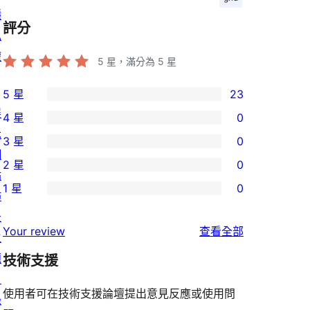
隱
評分
私
權
5
星，滿分為 5 星
5 星
23
23
展
4 星
0
個
0
示
3 星
0
5
個
0
網
2 星
0
星
4
個
0
站
使
1 星
0
星
3
個
佈
0
用
使
星
2
景
個
者
使
用
Your review
查看全部
使
星
主
1
評
用
者
用
使
題
技術支援
星
論
者
評
者
用
目
使
評
論
使用者可在技術支援論壇提出意見反應或使用問
評
者
錄
用