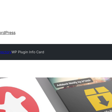
rdPress
irectory
WP Plugin Info Card