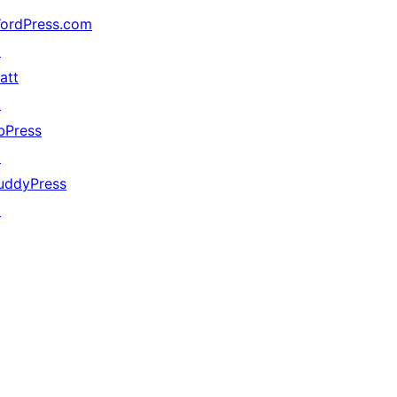
ordPress.com
↗
att
↗
bPress
↗
uddyPress
↗