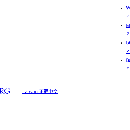
W
M
b
B
Taiwan 正體中文