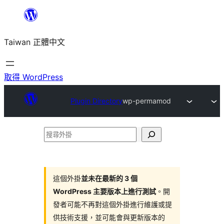
跳
至
Taiwan 正體中文
主
要
內
取得 WordPress
容
Plugin Directory
wp-permamod
搜
尋
外
掛
這個外掛
並未在最新的 3 個
WordPress 主要版本上進行測試
。開
發者可能不再對這個外掛進行維護或提
供技術支援，並可能會與更新版本的