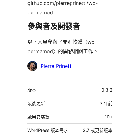
github.com/pierreprinetti/wp-
permamod
參與者及開發者
以下人員參與了開源軟體〈wp-
permamod〉的開發相關工作。
參
Pierre Prinetti
與
者
中
版本
0.3.2
繼
資
最後更新
7 年
前
料
啟用安裝數
10+
WordPress 版本需求
2.7 或更新版本