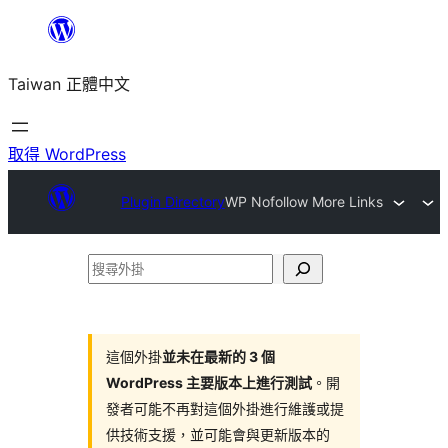
跳
至
Taiwan 正體中文
主
要
內
取得 WordPress
容
Plugin Directory
WP Nofollow More Links
搜
尋
外
掛
這個外掛
並未在最新的 3 個
WordPress 主要版本上進行測試
。開
發者可能不再對這個外掛進行維護或提
供技術支援，並可能會與更新版本的