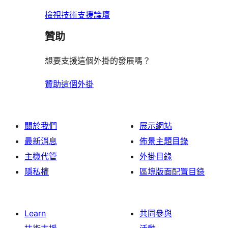
論
評
檢視技術支援論壇
論
贊助
想要支援這個外掛的發展嗎？
贊助這個外掛
關於我們
展示網站
最新消息
佈景主題目錄
主機代管
外掛目錄
隱私權
區塊版面配置目錄
Learn
共同參與