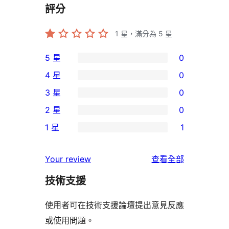
評分
1
星，滿分為 5 星
5 星
0
0
4 星
0
個
0
3 星
0
5
個
0
2 星
0
星
4
個
0
使
1 星
1
星
3
個
1
用
使
星
2
個
者
使
用
Your review
查看全部
使
星
1
評
用
者
用
使
技術支援
星
論
者
評
者
用
使
評
論
使用者可在技術支援論壇提出意見反應
評
者
用
論
或使用問題。
論
評
者