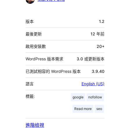
與
者
中
版本
1.2
繼
資
最後更新
12 年
前
料
啟用安裝數
20+
WordPress 版本需求
3.0 或更新版本
已測試相容的 WordPress 版本
3.9.40
語言
English (US)
標籤:
google
nofollow
Read more
seo
進階檢視