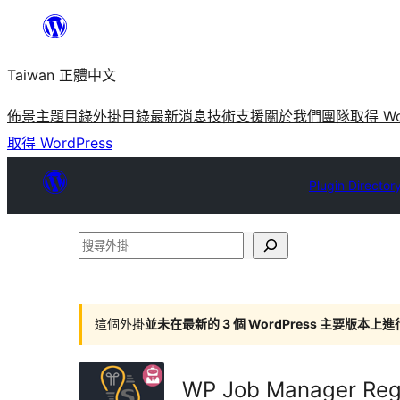
跳
至
Taiwan 正體中文
主
要
佈景主題目錄
外掛目錄
最新消息
技術支援
關於我們
團隊
取得 Wo
內
取得 WordPress
容
Plugin Director
搜
尋
外
掛
這個外掛
並未在最新的 3 個 WordPress 主要版本上
WP Job Manager Regi