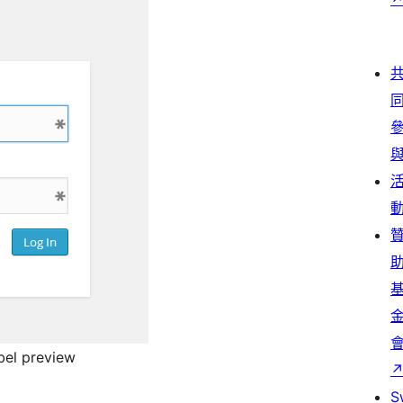
bel preview
S