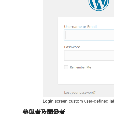
Login screen custom user-defined la
參與者及開發者