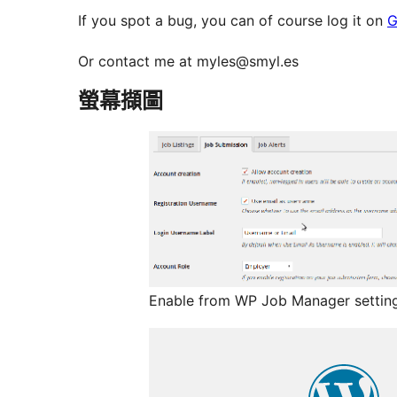
If you spot a bug, you can of course log it on
G
Or contact me at myles@smyl.es
螢幕擷圖
Enable from WP Job Manager setting