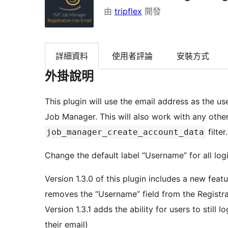
由
tripflex
開發
詳細資料
使用者評論
安裝方式
外掛說明
This plugin will use the email address as the
Job Manager. This will also work with any other
filter.
job_manager_create_account_data
Change the default label “Username” for all log
Version 1.3.0 of this plugin includes a new fe
removes the “Username” field from the Registr
Version 1.3.1 adds the ability for users to still 
their email)