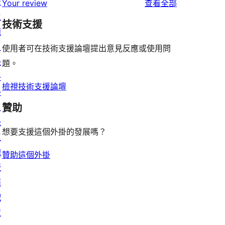
者
景
使
用
Your review
查看全部
使
星
1
評
主
用
者
用
使
技術支援
星
論
題
者
評
者
用
使
目
評
論
使用者可在技術支援論壇提出意見反應或使用問
評
者
用
錄
論
題。
論
評
者
外
論
評
檢視技術支援論壇
掛
論
目
贊助
錄
想要支援這個外掛的發展嗎？
區
塊
贊助這個外掛
版
面
配
置