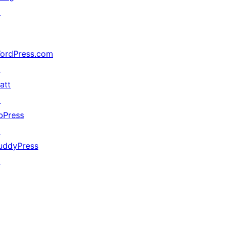
↗
ordPress.com
↗
att
↗
bPress
↗
uddyPress
↗