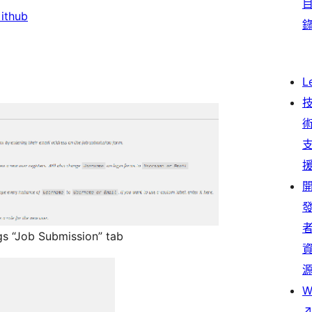
ithub
L
s “Job Submission” tab
W