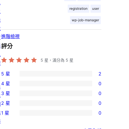
息
registration
user
主
機
wp-job-manager
代
進階檢視
管
隱
評分
私
5
星，滿分為 5 星
權
5 星
2
2
4 星
0
個
展
0
3 星
0
5
示
個
0
2 星
0
星
網
4
個
0
使
站
1 星
0
星
3
個
0
用
佈
使
星
2
個