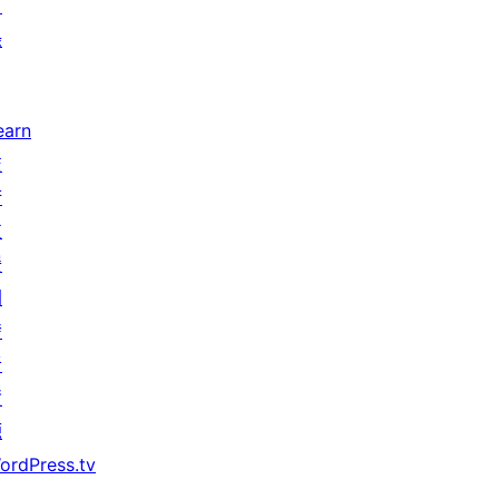
目
錄
earn
技
術
支
援
開
發
者
資
源
ordPress.tv
↗