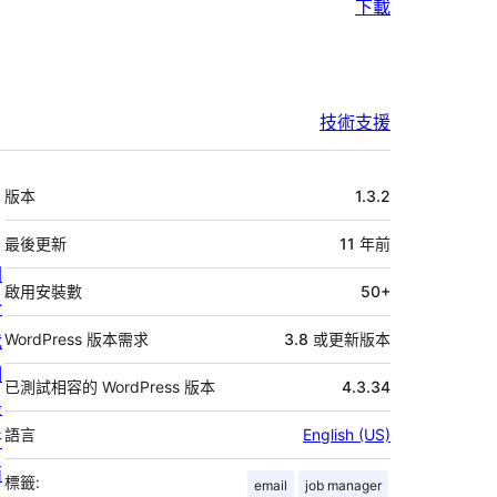
下載
技術支援
中
版本
1.3.2
繼
資
最後更新
11 年
前
關
料
啟用安裝數
50+
於
我
WordPress 版本需求
3.8 或更新版本
們
已測試相容的 WordPress 版本
4.3.34
最
語言
English (US)
新
消
標籤:
email
job manager