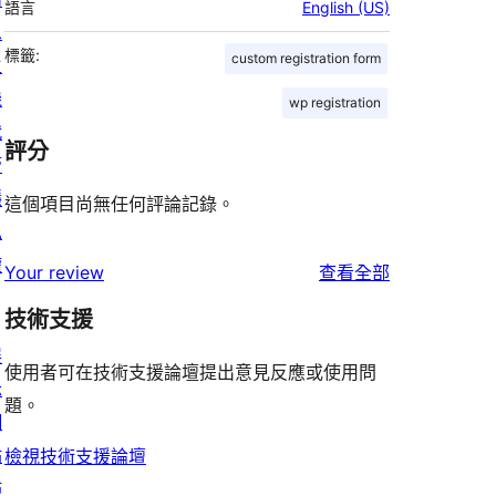
語言
English (US)
息
標籤:
custom registration form
主
機
wp registration
代
評分
管
隱
這個項目尚無任何評論記錄。
私
權
使
Your review
查看全部
用
技術支援
者
展
評
使用者可在技術支援論壇提出意見反應或使用問
示
論
題。
網
站
檢視技術支援論壇
佈