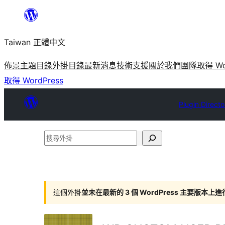
跳
至
Taiwan 正體中文
主
要
佈景主題目錄
外掛目錄
最新消息
技術支援
關於我們
團隊
取得 Wo
內
取得 WordPress
容
Plugin Directo
搜
尋
外
掛
這個外掛
並未在最新的 3 個 WordPress 主要版本上