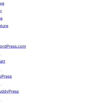
ive
or
he
uture
ordPress.com
↗
att
↗
bPress
↗
uddyPress
↗