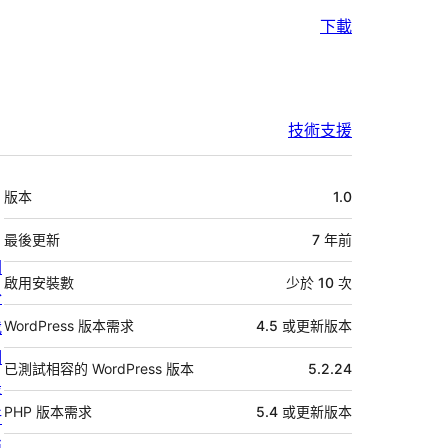
下載
技術支援
中
版本
1.0
繼
資
最後更新
7 年
前
關
料
啟用安裝數
少於 10 次
於
我
WordPress 版本需求
4.5 或更新版本
們
已測試相容的 WordPress 版本
5.2.24
最
PHP 版本需求
5.4 或更新版本
新
消