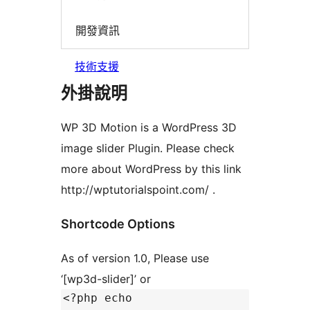
開發資訊
技術支援
外掛說明
WP 3D Motion is a WordPress 3D
image slider Plugin. Please check
more about WordPress by this link
http://wptutorialspoint.com/ .
Shortcode Options
As of version 1.0, Please use
‘[wp3d-slider]’ or
<?php echo