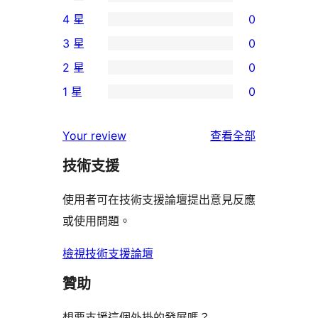
2
4 星
0
個
0
3 星
0
5
個
0
2 星
0
星
4
個
0
使
1 星
0
星
3
個
0
用
使
星
2
個
者
使
用
Your review
查看全部
使
星
1
評
用
者
用
使
技術支援
星
論
者
評
者
用
使
評
論
使用者可在技術支援論壇提出意見反應
評
者
用
論
或使用問題。
論
評
者
論
評
檢視技術支援論壇
論
贊助
想要支援這個外掛的發展嗎？