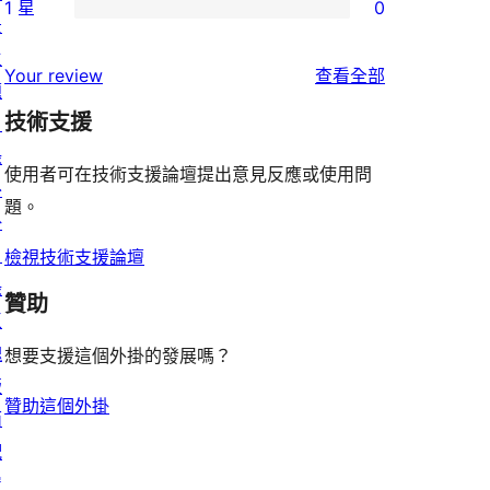
使
1 星
0
星
3
個
0
景
用
使
星
2
個
主
者
使
用
Your review
查看全部
使
星
1
題
評
用
者
用
使
技術支援
星
目
論
者
評
者
用
使
錄
評
論
使用者可在技術支援論壇提出意見反應或使用問
評
者
用
外
論
題。
論
評
者
掛
論
評
目
檢視技術支援論壇
論
錄
贊助
區
塊
想要支援這個外掛的發展嗎？
版
贊助這個外掛
面
配
置