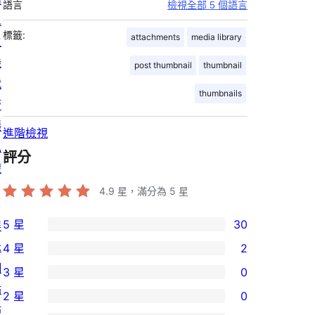
語言
檢視全部 5 個語言
息
標籤:
attachments
media library
主
機
post thumbnail
thumbnail
代
thumbnails
管
隱
進階檢視
私
評分
權
4.9
星，滿分為 5 星
5 星
30
展
30
示
4 星
2
個
2
網
3 星
0
5
個
0
站
2 星
0
星
4
個
0
佈