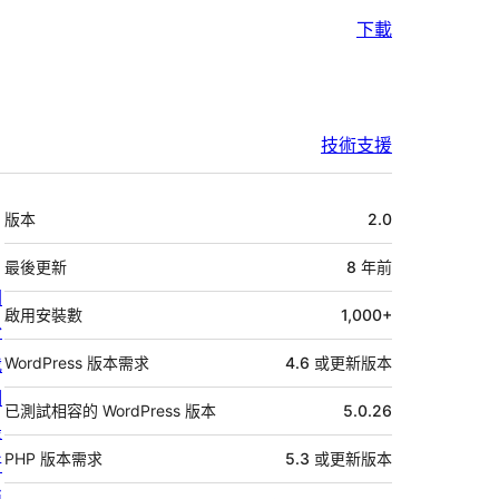
下載
技術支援
中
版本
2.0
繼
資
最後更新
8 年
前
關
料
啟用安裝數
1,000+
於
我
WordPress 版本需求
4.6 或更新版本
們
已測試相容的 WordPress 版本
5.0.26
最
PHP 版本需求
5.3 或更新版本
新
消