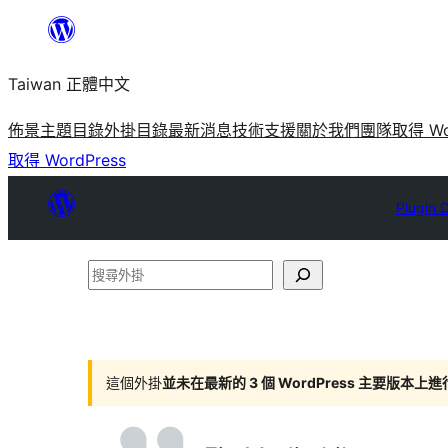
跳
至
Taiwan 正體中文
主
要
佈景主題目錄
外掛目錄
最新消息
技術支援
關於我們
團隊
取得 Wo
內
取得 WordPress
容
Plugin D
搜
尋
外
掛
這個外掛
並未在最新的 3 個 WordPress 主要版本上