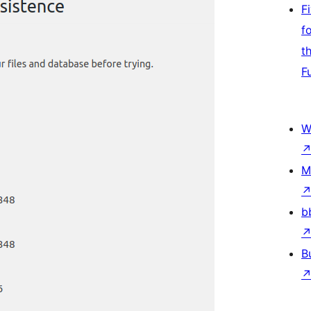
F
f
t
F
W
M
b
B