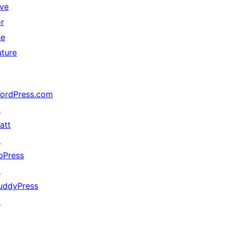
ive
or
he
uture
ordPress.com
↗
att
↗
bPress
↗
uddyPress
↗