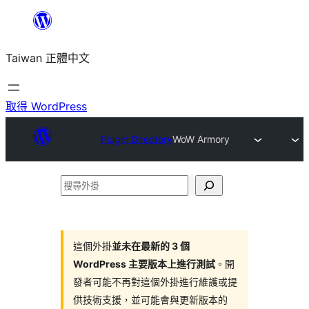
跳
至
Taiwan 正體中文
主
要
內
取得 WordPress
容
Plugin Directory
WoW Armory
搜
尋
外
掛
這個外掛
並未在最新的 3 個
WordPress 主要版本上進行測試
。開
發者可能不再對這個外掛進行維護或提
供技術支援，並可能會與更新版本的