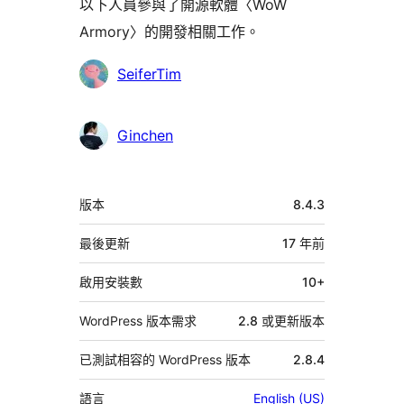
以下人員參與了開源軟體〈WoW
Armory〉的開發相關工作。
參
SeiferTim
與
者
Ginchen
中
版本
8.4.3
繼
資
最後更新
17 年
前
料
啟用安裝數
10+
WordPress 版本需求
2.8 或更新版本
已測試相容的 WordPress 版本
2.8.4
語言
English (US)