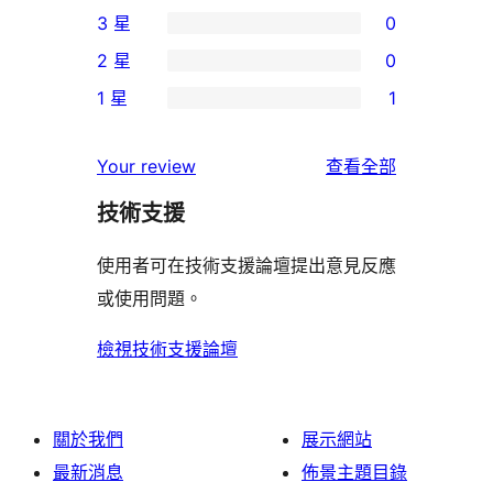
0
3 星
0
5
個
0
2 星
0
星
4
個
0
使
1 星
1
星
3
個
1
用
使
星
2
個
者
使
用
Your review
查看全部
使
星
1
評
用
者
用
使
技術支援
星
論
者
評
者
用
使
評
論
使用者可在技術支援論壇提出意見反應
評
者
用
論
或使用問題。
論
評
者
論
評
檢視技術支援論壇
論
關於我們
展示網站
最新消息
佈景主題目錄