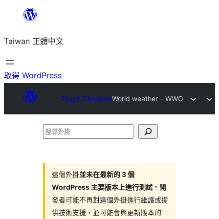
跳
至
Taiwan 正體中文
主
要
內
取得 WordPress
容
Plugin Directory
World weather – WWO
搜
尋
外
掛
這個外掛
並未在最新的 3 個
WordPress 主要版本上進行測試
。開
發者可能不再對這個外掛進行維護或提
供技術支援，並可能會與更新版本的