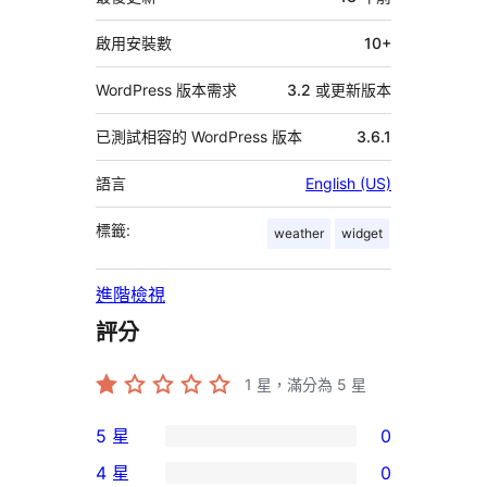
資
料
啟用安裝數
10+
WordPress 版本需求
3.2 或更新版本
已測試相容的 WordPress 版本
3.6.1
語言
English (US)
標籤:
weather
widget
進階檢視
評分
1
星，滿分為 5 星
5 星
0
0
4 星
0
個