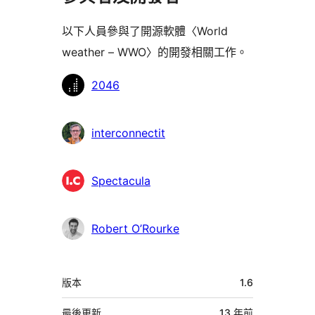
以下人員參與了開源軟體〈World
weather – WWO〉的開發相關工作。
參
2046
與
者
interconnectit
Spectacula
Robert O’Rourke
中
版本
1.6
繼
最後更新
13 年
前