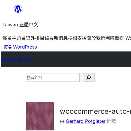
跳
至
Taiwan 正體中文
主
要
佈景主題目錄
外掛目錄
最新消息
技術支援
關於我們
團隊
取得 Wo
內
取得 WordPress
容
Plugin Directory
搜
尋
外
掛
woocommerce-auto-r
由
Gerhard Potgieter
開發