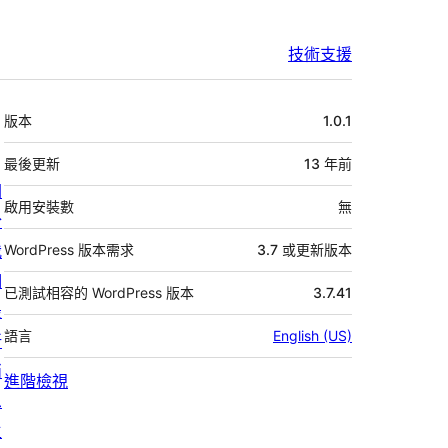
技術支援
中
版本
1.0.1
繼
資
最後更新
13 年
前
關
料
啟用安裝數
無
於
我
WordPress 版本需求
3.7 或更新版本
們
已測試相容的 WordPress 版本
3.7.41
最
語言
English (US)
新
消
進階檢視
息
主