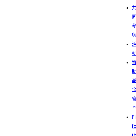
F
f
t