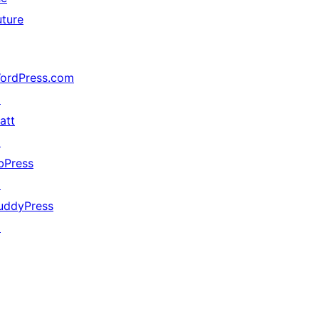
uture
ordPress.com
↗
att
↗
bPress
↗
uddyPress
↗