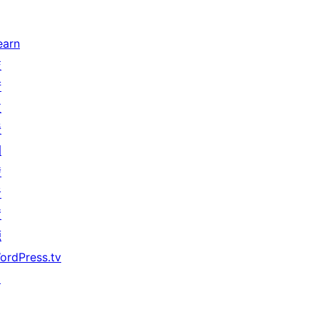
earn
技
術
支
援
開
發
者
資
源
ordPress.tv
↗