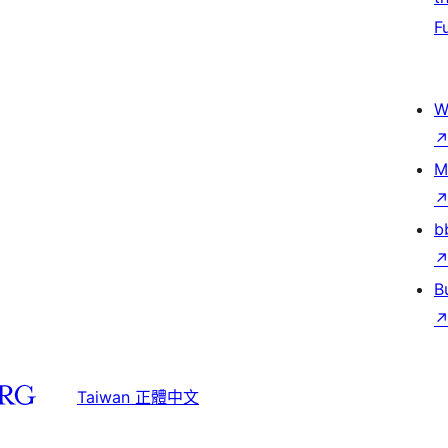
F
W
M
b
B
Taiwan 正體中文