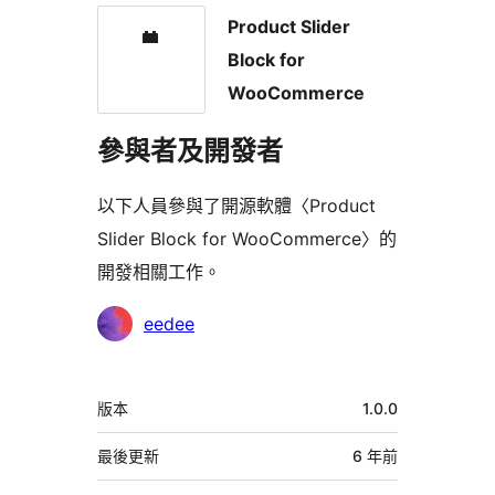
Product Slider
Block for
WooCommerce
參與者及開發者
以下人員參與了開源軟體〈Product
Slider Block for WooCommerce〉的
開發相關工作。
參
eedee
與
者
中
版本
1.0.0
繼
資
最後更新
6 年
前
料