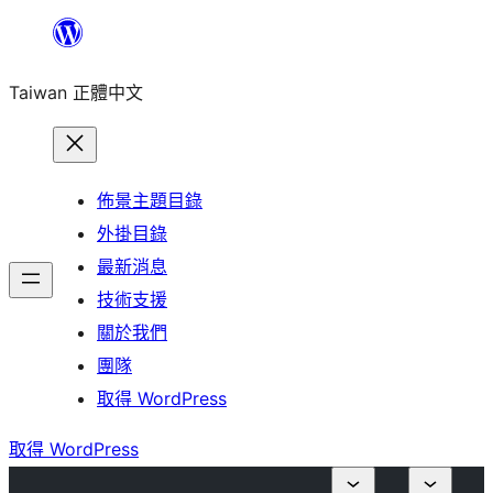
跳
至
Taiwan 正體中文
主
要
內
容
佈景主題目錄
外掛目錄
最新消息
技術支援
關於我們
團隊
取得 WordPress
取得 WordPress