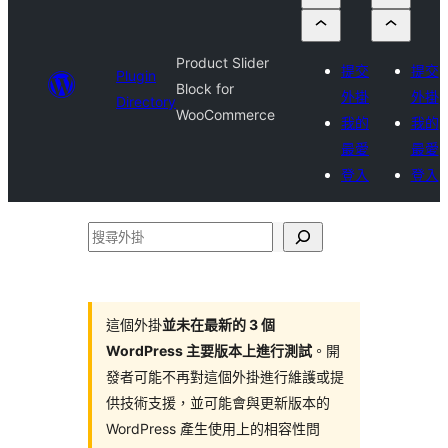
Product Slider
提交
提交
Plugin
Block for
外掛
外掛
Directory
WooCommerce
我的
我的
最愛
最愛
登入
登入
搜
尋
外
掛
這個外掛
並未在最新的 3 個
WordPress 主要版本上進行測試
。開
發者可能不再對這個外掛進行維護或提
供技術支援，並可能會與更新版本的
WordPress 產生使用上的相容性問