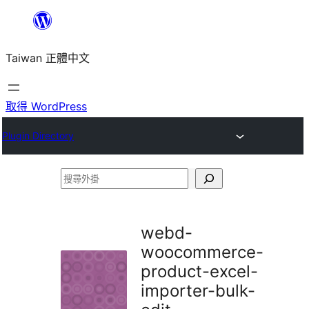
跳
至
Taiwan 正體中文
主
要
內
取得 WordPress
容
Plugin Directory
搜
尋
外
webd-
掛
woocommerce-
product-excel-
importer-bulk-