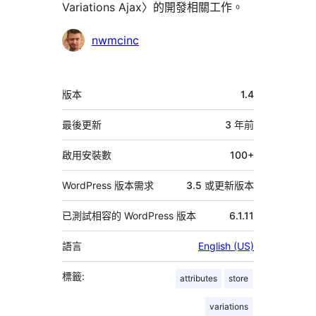
Variations Ajax〉的開發相關工作。
參
nwmcinc
與
者
中
版本
1.4
繼
資
最後更新
3 年
前
料
啟用安裝數
100+
WordPress 版本需求
3.5 或更新版本
已測試相容的 WordPress 版本
6.1.11
語言
English (US)
標籤:
attributes
store
variations