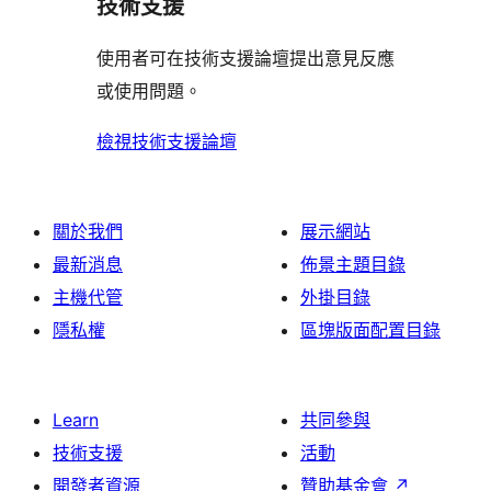
使
技術支援
星
論
者
評
者
用
使
評
論
使用者可在技術支援論壇提出意見反應
評
者
用
論
或使用問題。
論
評
者
論
評
檢視技術支援論壇
論
關於我們
展示網站
最新消息
佈景主題目錄
主機代管
外掛目錄
隱私權
區塊版面配置目錄
Learn
共同參與
技術支援
活動
開發者資源
贊助基金會
↗