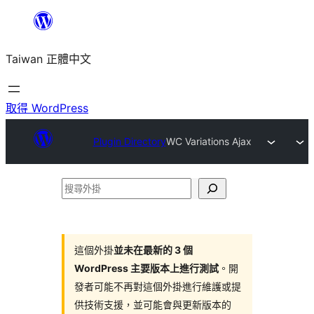
跳
至
Taiwan 正體中文
主
要
內
取得 WordPress
容
Plugin Directory
WC Variations Ajax
搜
尋
外
掛
這個外掛
並未在最新的 3 個
WordPress 主要版本上進行測試
。開
發者可能不再對這個外掛進行維護或提
供技術支援，並可能會與更新版本的