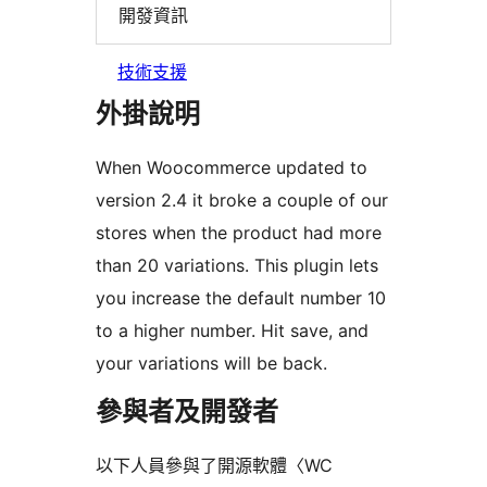
開發資訊
技術支援
外掛說明
When Woocommerce updated to
version 2.4 it broke a couple of our
stores when the product had more
than 20 variations. This plugin lets
you increase the default number 10
to a higher number. Hit save, and
your variations will be back.
參與者及開發者
以下人員參與了開源軟體〈WC