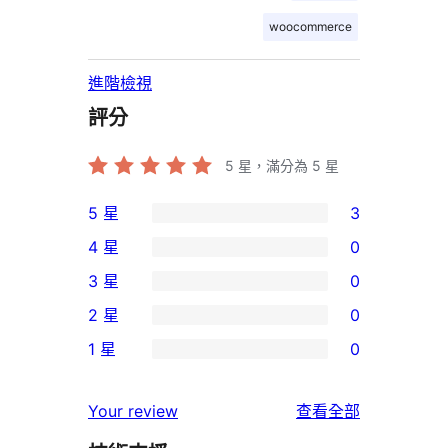
woocommerce
進階檢視
評分
5
星，滿分為 5 星
5 星
3
3
4 星
0
個
0
3 星
0
5
個
0
2 星
0
星
4
個
0
使
1 星
0
星
3
個
0
用
使
星
2
個
者
使
用
Your review
查看全部
使
星
1
評
用
者
用