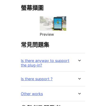
螢幕擷圖
Preview
常見問題集
Is there anyway to support
the plug-in?
Is there support ?
Other works