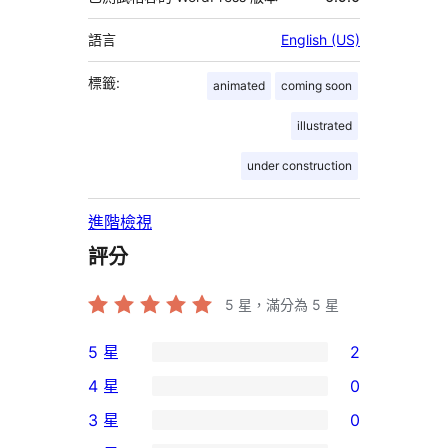
語言
English (US)
標籤:
animated
coming soon
illustrated
under construction
進階檢視
評分
5
星，滿分為 5 星
5 星
2
2
4 星
0
個
0
3 星
0
5
個
0