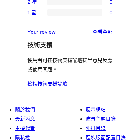
2 星
0
星
4
個
0
使
1 星
0
星
3
個
0
用
使
星
2
個
者
使
用
Your review
查看全部
使
星
1
評
用
者
用
使
技術支援
星
論
者
評
者
用
使
評
論
使用者可在技術支援論壇提出意見反應
評
者
用
論
或使用問題。
論
評
者
論
評
檢視技術支援論壇
論
關於我們
展示網站
最新消息
佈景主題目錄
主機代管
外掛目錄
隱私權
區塊版面配置目錄