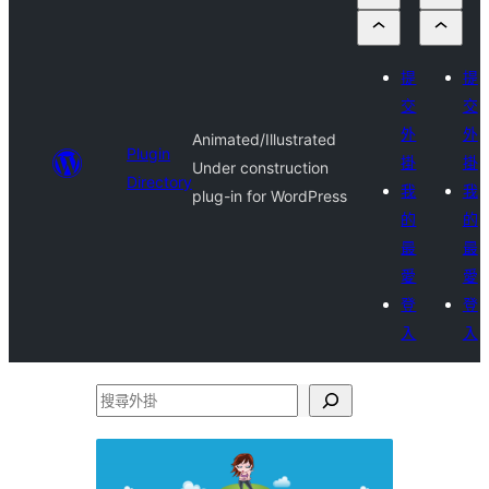
提
提
交
交
外
外
Animated/Illustrated
Plugin
掛
掛
Under construction
Directory
我
我
plug-in for WordPress
的
的
最
最
愛
愛
登
登
入
入
搜
尋
外