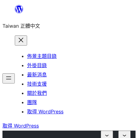
跳
至
Taiwan 正體中文
主
要
內
容
佈景主題目錄
外掛目錄
最新消息
技術支援
關於我們
團隊
取得 WordPress
取得 WordPress