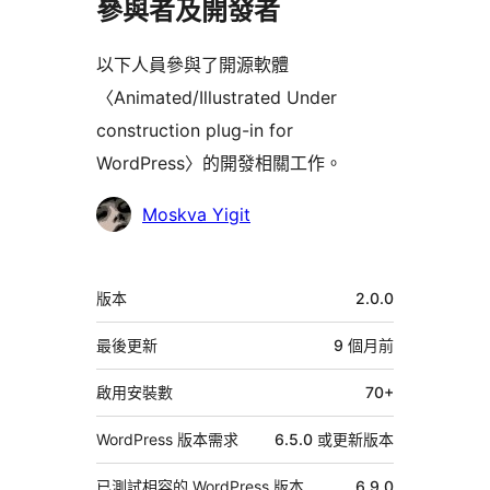
參與者及開發者
以下人員參與了開源軟體
〈Animated/Illustrated Under
construction plug-in for
WordPress〉的開發相關工作。
參
Moskva Yigit
與
者
中
版本
2.0.0
繼
資
最後更新
9 個月
前
料
啟用安裝數
70+
WordPress 版本需求
6.5.0 或更新版本
已測試相容的 WordPress 版本
6.9.0