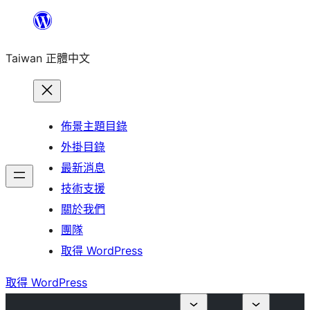
跳
至
Taiwan 正體中文
主
要
內
容
佈景主題目錄
外掛目錄
最新消息
技術支援
關於我們
團隊
取得 WordPress
取得 WordPress