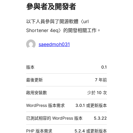
參與者及開發者
以下人員參與了開源軟體〈url
Shortener 4eq〉的開發相關工作。
參
saeedmoh031
與
者
中
版本
0.1
繼
資
最後更新
7 年
前
料
啟用安裝數
少於 10 次
WordPress 版本需求
3.0.1 或更新版本
已測試相容的 WordPress 版本
5.3.22
PHP 版本需求
5.2.4 或更新版本