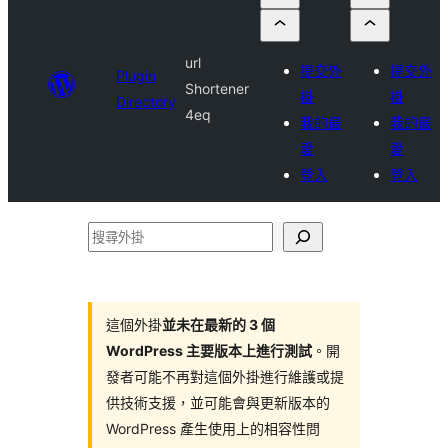
url
提交外
提交外
Plugin
Shortener
掛
掛
Directory
4eq
我的最
我的最
愛
愛
登入
登入
搜
尋
外
掛
這個外掛
並未在最新的 3 個
WordPress 主要版本上進行測試
。開
發者可能不再對這個外掛進行維護或提
供技術支援，並可能會與更新版本的
WordPress 產生使用上的相容性問