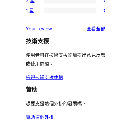
2 星
0
星
4
個
0
使
1 星
0
星
3
個
0
用
使
星
2
個
者
使
用
Your review
查看全部
使
星
1
評
用
者
用
使
技術支援
星
論
者
評
者
用
使
評
論
使用者可在技術支援論壇提出意見反應
評
者
用
論
或使用問題。
論
評
者
論
評
檢視技術支援論壇
論
贊助
想要支援這個外掛的發展嗎？
贊助這個外掛