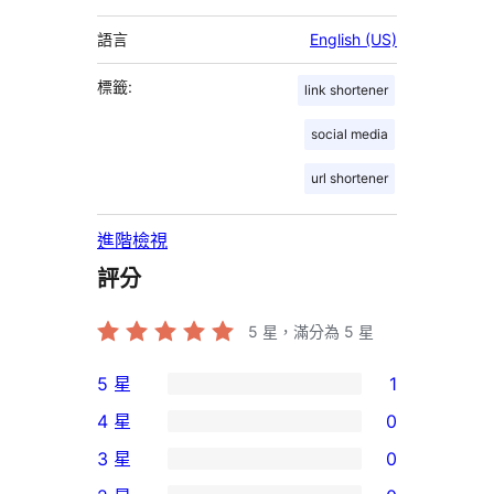
語言
English (US)
標籤:
link shortener
social media
url shortener
進階檢視
評分
5
星，滿分為 5 星
5 星
1
1
4 星
0
個
0
3 星
0
5
個
0