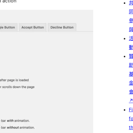
 action
F
f
t