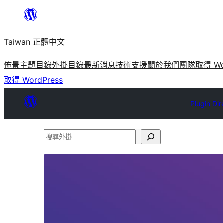
跳
至
Taiwan 正體中文
主
要
佈景主題目錄
外掛目錄
最新消息
技術支援
關於我們
團隊
取得 Wo
內
取得 WordPress
容
Plugin Dir
搜
尋
外
掛