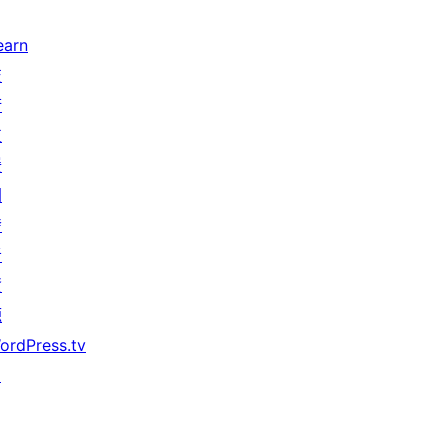
earn
技
術
支
援
開
發
者
資
源
ordPress.tv
↗