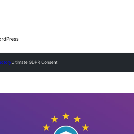
rdPress
ectory
Ultimate GDPR Consent