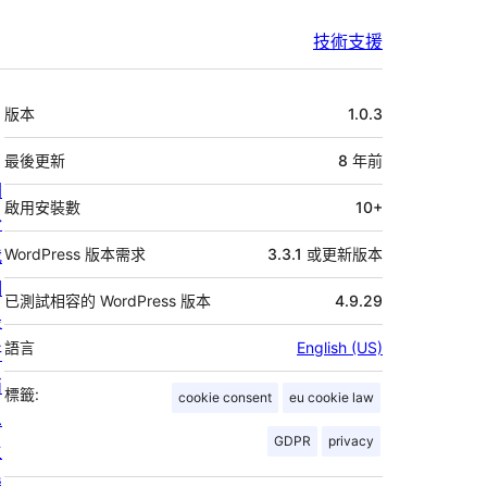
技術支援
中
版本
1.0.3
繼
資
最後更新
8 年
前
關
料
啟用安裝數
10+
於
我
WordPress 版本需求
3.3.1 或更新版本
們
已測試相容的 WordPress 版本
4.9.29
最
語言
English (US)
新
消
標籤:
cookie consent
eu cookie law
息
GDPR
privacy
主
機