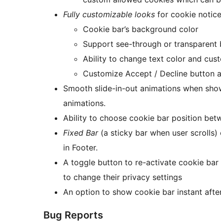
Fully customizable looks
for cookie notice
Cookie bar’s background color
Support see-through or transparent
Ability to change text color and cu
Customize Accept / Decline button a
Smooth slide-in-out animations when show
animations.
Ability to choose cookie bar position be
Fixed Bar
(a sticky bar when user scrolls)
in Footer.
A toggle button to re-activate cookie bar
to change their privacy settings
An option to show cookie bar instant after
Bug Reports