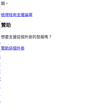
論
題。
論
目
評
者
錄
論
評
檢視技術支援論壇
外
論
贊助
掛
目
想要支援這個外掛的發展嗎？
錄
贊助這個外掛
區
塊
版
面
配
置
目
錄