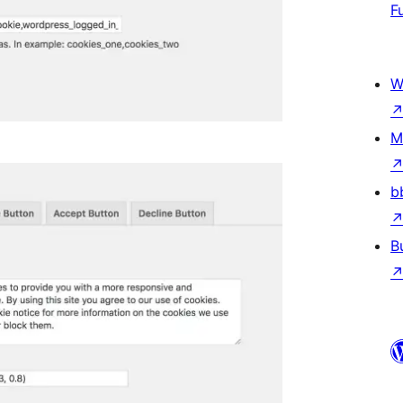
F
W
M
b
B