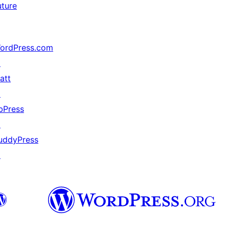
uture
ordPress.com
↗
att
↗
bPress
↗
uddyPress
↗