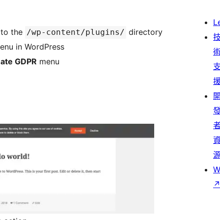
L
to the
directory
/wp-content/plugins/
 menu in WordPress
mate GDPR
menu
W