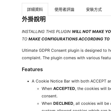
詳細資料
使用者評論
安裝方式
外掛說明
INSTALLING THIS PLUGIN
WILL NOT MAKE Y
TO
MAKE CONFIGURATIONS ACCORDING TO
Ultimate GDPR Consent plugin is designed to 
complaint. The plugin comes with various featu
Features
A Cookie Notice Bar with both ACCEPT a
When
ACCEPTED
, the cookies will 
consent.
When
DECLINED
, all cookies will be
custom allowed cookies which can be