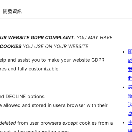
開發資訊
OUR WEBSITE GDPR COMPLAINT
. YOU MAY HAVE
 COOKIES
YOU USE ON YOUR WEBSITE
help and assist you to make your website GDPR
res and fully customizable.
nd DECLINE options.
be allowed and stored in user’s browser with their
deleted
from user browsers
except
cookies from a
 set in the configuration page.