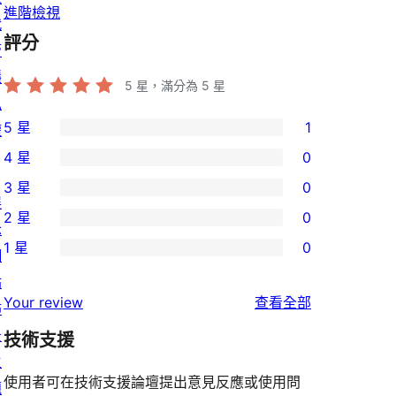
進階檢視
代
評分
管
隱
5
星，滿分為 5 星
私
5 星
1
權
1
4 星
0
個
0
3 星
0
5
個
0
展
2 星
0
星
4
個
示
0
使
1 星
0
星
3
網
個
0
用
使
星
站
2
個
者
使
用
Your review
查看全部
使
佈
星
1
評
用
者
用
景
使
技術支援
星
論
者
評
者
主
用
使
評
論
使用者可在技術支援論壇提出意見反應或使用問
評
題
者
用