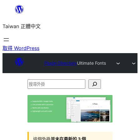
跳
至
Taiwan 正體中文
主
要
內
取得 WordPress
容
Plugin Directory
Ultimate Fonts
搜
尋
外
掛
這個外掛
並未在最新的 3 個