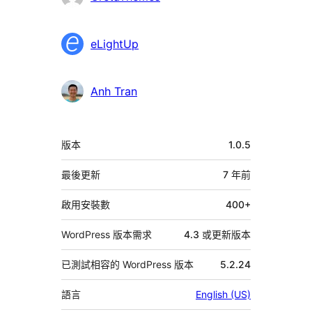
與
者
eLightUp
Anh Tran
中
版本
1.0.5
繼
資
最後更新
7 年
前
料
啟用安裝數
400+
WordPress 版本需求
4.3 或更新版本
已測試相容的 WordPress 版本
5.2.24
語言
English (US)