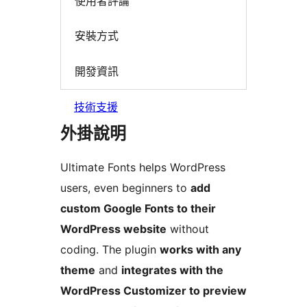
使用者評論
安裝方式
開發資訊
技術支援
外掛說明
Ultimate Fonts helps WordPress
users, even beginners to
add
custom Google Fonts to their
WordPress website
without
coding. The plugin
works with any
theme
and
integrates with the
WordPress Customizer to preview