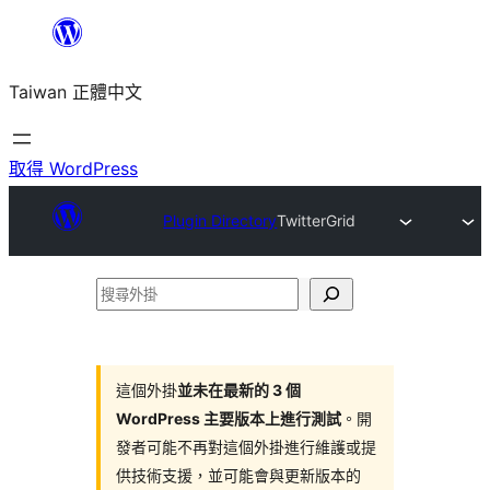
跳
至
Taiwan 正體中文
主
要
內
取得 WordPress
容
Plugin Directory
TwitterGrid
搜
尋
外
掛
這個外掛
並未在最新的 3 個
WordPress 主要版本上進行測試
。開
發者可能不再對這個外掛進行維護或提
供技術支援，並可能會與更新版本的