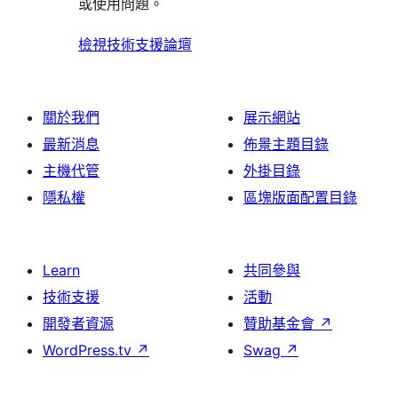
論
或使用問題。
檢視技術支援論壇
關於我們
展示網站
最新消息
佈景主題目錄
主機代管
外掛目錄
隱私權
區塊版面配置目錄
Learn
共同參與
技術支援
活動
開發者資源
贊助基金會
↗
WordPress.tv
↗
Swag
↗