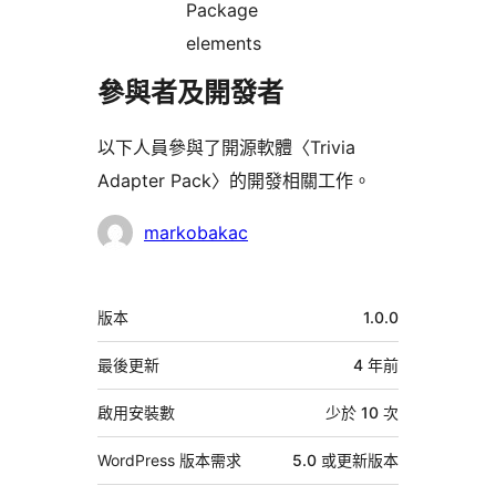
Package
elements
參與者及開發者
以下人員參與了開源軟體〈Trivia
Adapter Pack〉的開發相關工作。
參
markobakac
與
者
中
版本
1.0.0
繼
資
最後更新
4 年
前
料
啟用安裝數
少於 10 次
WordPress 版本需求
5.0 或更新版本