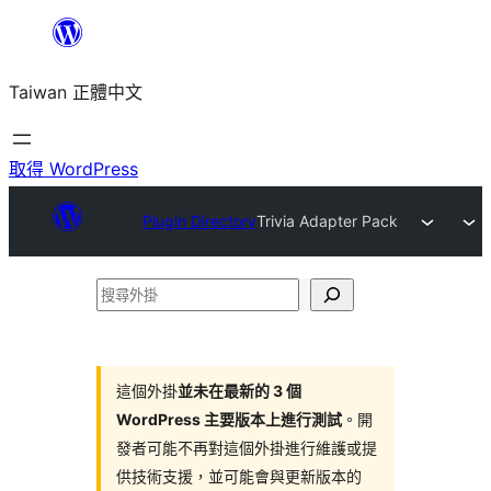
跳
至
Taiwan 正體中文
主
要
內
取得 WordPress
容
Plugin Directory
Trivia Adapter Pack
搜
尋
外
掛
這個外掛
並未在最新的 3 個
WordPress 主要版本上進行測試
。開
發者可能不再對這個外掛進行維護或提
供技術支援，並可能會與更新版本的