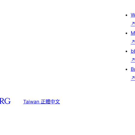
W
M
b
B
Taiwan 正體中文