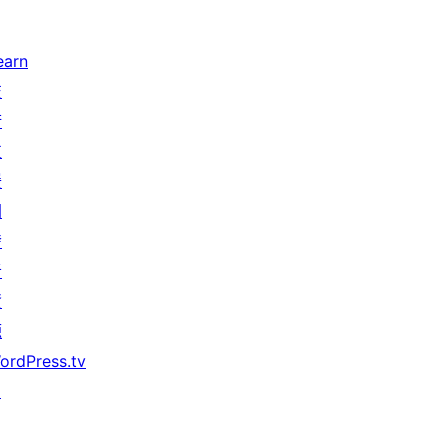
earn
技
術
支
援
開
發
者
資
源
ordPress.tv
↗