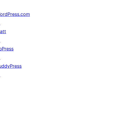
ordPress.com
↗
att
↗
bPress
↗
uddyPress
↗