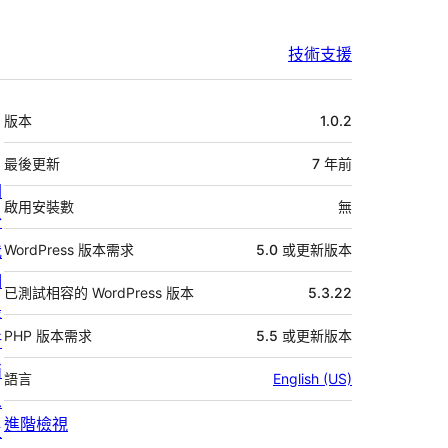
技術支援
中
版本
1.0.2
繼
資
最後更新
7 年
前
關
料
啟用安裝數
無
於
我
WordPress 版本需求
5.0 或更新版本
們
已測試相容的 WordPress 版本
5.3.22
最
PHP 版本需求
5.5 或更新版本
新
消
語言
English (US)
息
進階檢視
主