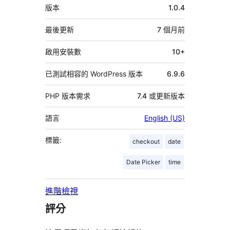
中
版本
1.0.4
繼
資
最後更新
7 個月
前
料
啟用安裝數
10+
已測試相容的 WordPress 版本
6.9.6
PHP 版本需求
7.4 或更新版本
語言
English (US)
標籤:
checkout
date
Date Picker
time
進階檢視
評分