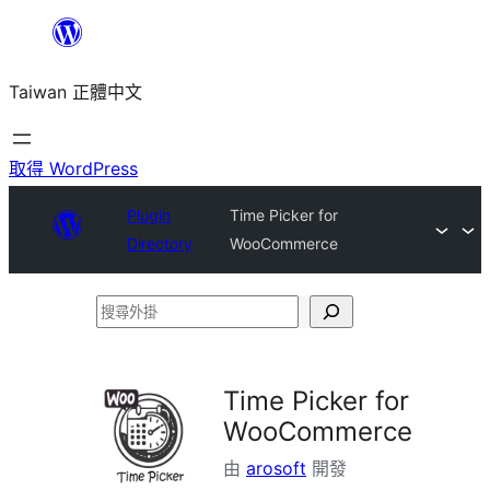
跳
至
Taiwan 正體中文
主
要
內
取得 WordPress
容
Plugin
Time Picker for
Directory
WooCommerce
搜
尋
外
Time Picker for
掛
WooCommerce
由
arosoft
開發