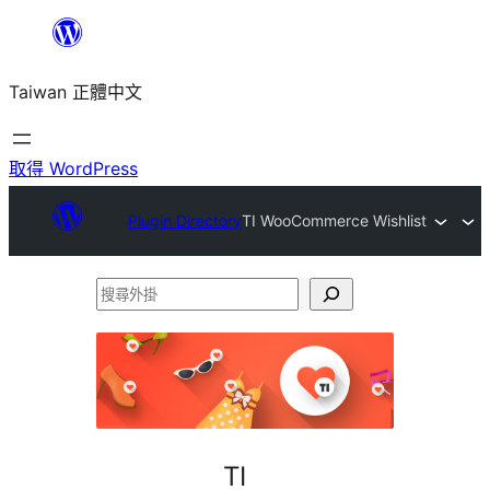
跳
至
Taiwan 正體中文
主
要
內
取得 WordPress
容
Plugin Directory
TI WooCommerce Wishlist
搜
尋
外
掛
TI