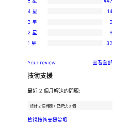
5 星
447
447
4 星
14
個
14
3 星
0
5
個
0
2 星
6
星
4
個
6
使
1 星
32
星
3
個
32
用
使
星
2
個
者
使
用
Your review
查看全部
使
星
1
評
用
者
用
使
技術支援
星
論
者
評
者
用
使
評
論
最近 2 個月解決的問題:
評
者
用
論
論
評
者
總計 2 個問題，已解決 0 個
論
評
檢視技術支援論壇
論