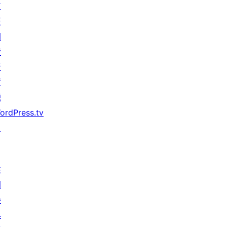
支
援
開
發
者
資
源
ordPress.tv
↗
共
同
參
與