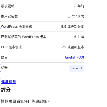
繼
資
最後更新
3 年
前
關
料
啟用安裝數
少於 10 次
於
我
WordPress 版本需求
5.9 或更新版本
們
已測試相容的 WordPress 版本
6.2.10
最
PHP 版本需求
7.2 或更新版本
新
消
語言
English (US)
息
標籤:
discount
主
機
進階檢視
代
評分
管
隱
這個項目尚無任何評論記錄。
私