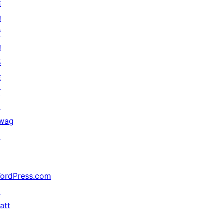
活
動
贊
助
基
金
會
↗
wag
↗
ordPress.com
↗
att