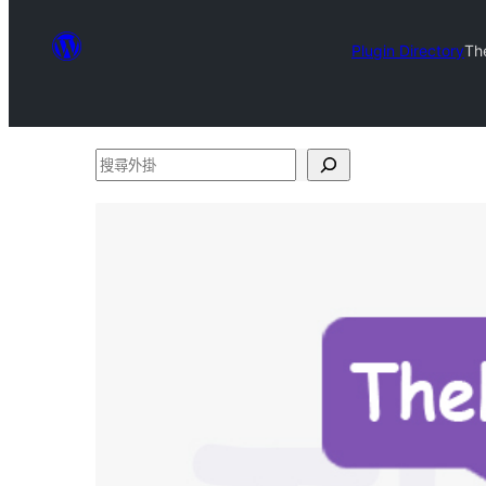
Plugin Directory
Th
搜
尋
外
掛