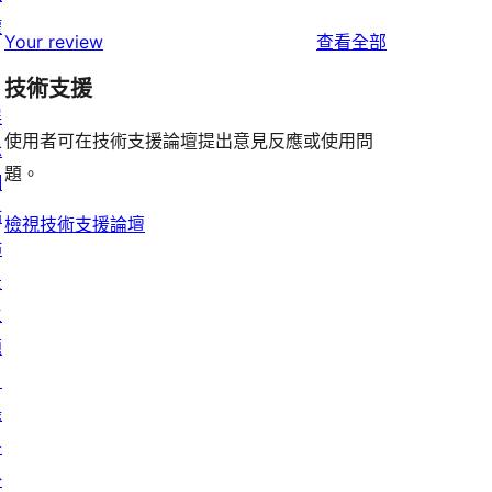
權
使
Your review
查看全部
用
技術支援
者
展
評
使用者可在技術支援論壇提出意見反應或使用問
示
論
題。
網
站
檢視技術支援論壇
佈
景
主
題
目
錄
外
掛