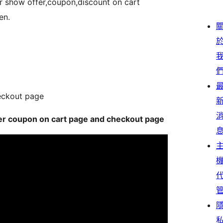
or show offer,coupon,discount on cart
nten.
eckout page
er coupon on cart page and checkout page