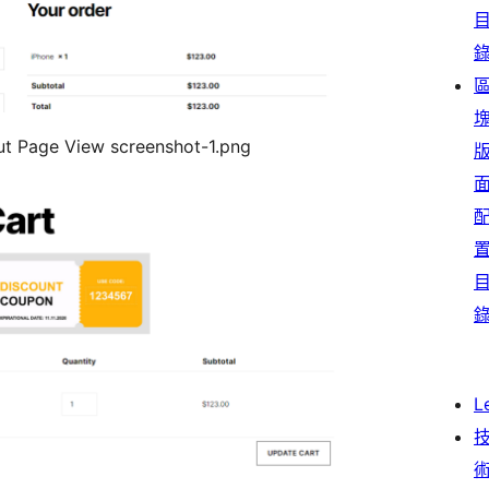
t Page View screenshot-1.png
L