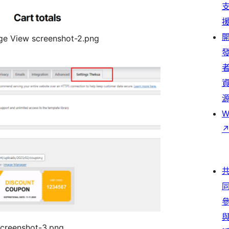
ge View screenshot-2.png
W
creenshot-3.png