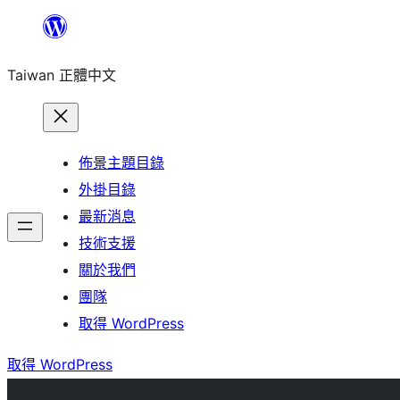
跳
至
Taiwan 正體中文
主
要
內
容
佈景主題目錄
外掛目錄
最新消息
技術支援
關於我們
團隊
取得 WordPress
取得 WordPress