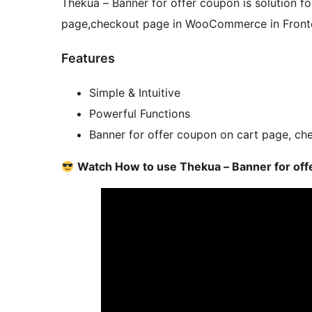
Thekua – Banner for offer coupon is solution f
page,checkout page in WooCommerce in Fro
Features
Simple & Intuitive
Powerful Functions
Banner for offer coupon on cart page, ch
Watch How to use Thekua – Banner for off