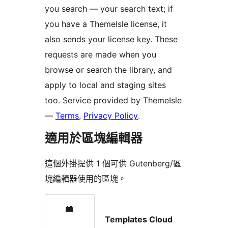
you search — your search text; if
you have a ThemeIsle license, it
also sends your license key. These
requests are made when you
browse or search the library, and
apply to local and staging sites
too. Service provided by ThemeIsle
—
Terms
,
Privacy Policy
.
適用於區塊編輯器
這個外掛提供 1 個可供 Gutenberg/區
塊編輯器使用的區塊。
Templates Cloud