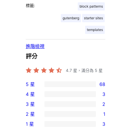
標籤:
block patterns
gutenberg
starter sites
templates
進階檢視
評分
4.7
星，滿分為 5 星
5 星
68
68
4 星
3
個
3
3 星
2
5
個
2
2 星
1
星
4
個
1
使
1 星
3
星
3
個
3