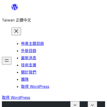
跳
至
Taiwan 正體中文
主
要
內
容
佈景主題目錄
外掛目錄
最新消息
技術支援
關於我們
團隊
取得 WordPress
取得 WordPress