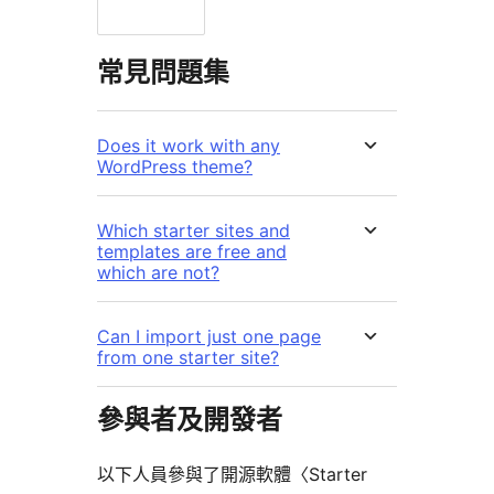
常見問題集
Does it work with any
WordPress theme?
Which starter sites and
templates are free and
which are not?
Can I import just one page
from one starter site?
參與者及開發者
以下人員參與了開源軟體〈Starter