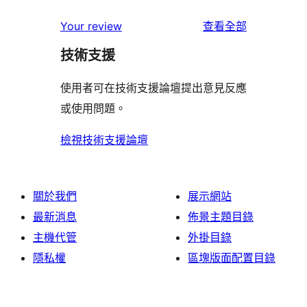
用
使
星
2
個
者
使
用
Your review
查看全部
使
星
1
評
用
者
用
使
技術支援
星
論
者
評
者
用
使
評
論
使用者可在技術支援論壇提出意見反應
評
者
用
論
或使用問題。
論
評
者
論
評
檢視技術支援論壇
論
關於我們
展示網站
最新消息
佈景主題目錄
主機代管
外掛目錄
隱私權
區塊版面配置目錄