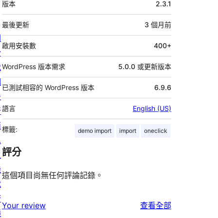
版本
2.3.1
繼
資
最後更新
3 個月
前
關
料
啟用安裝數
400+
於
我
WordPress 版本需求
5.0.0 或更新版本
們
已測試相容的 WordPress 版本
6.9.6
最
語言
English (US)
新
消
標籤:
demo import
import
oneclick
息
評分
主
機
這個項目尚無任何評論記錄。
代
管
使
Your review
查看全部
隱