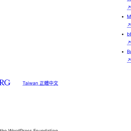
M
b
B
Taiwan 正體中文
 the WordPress Foundation.