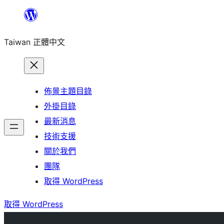
跳
至
Taiwan 正體中文
主
要
內
容
佈景主題目錄
外掛目錄
最新消息
技術支援
關於我們
團隊
取得 WordPress
取得 WordPress