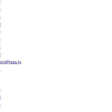
術
支
援
開
發
者
資
源
ordPress.tv
↗
共
同
參