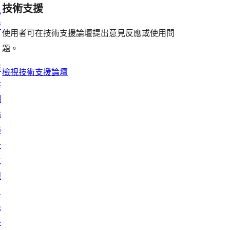
用
技術支援
私
者
權
評
使用者可在技術支援論壇提出意見反應或使用問
論
題。
展
檢視技術支援論壇
示
網
站
佈
景
主
題
目
錄
外