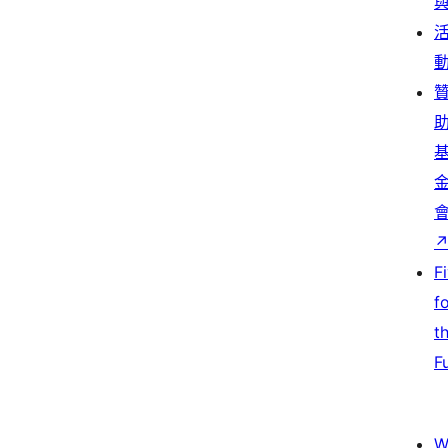
F
f
t
F
W