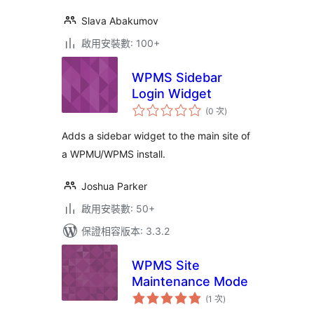
Slava Abakumov
啟用安裝數: 100+
WPMS Sidebar
Login Widget
評
(0 次
)
分
次
數
Adds a sidebar widget to the main site of
a WPMU/WPMS install.
Joshua Parker
啟用安裝數: 50+
保證相容版本: 3.3.2
WPMS Site
Maintenance Mode
評
(1 次
)
分
次