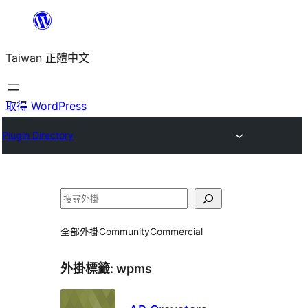
跳
至
Taiwan 正體中文
主
要
內
取得 WordPress
容
Plugin Directory
搜
尋
全部外掛
Community
Commercial
外掛標籤:
wpms