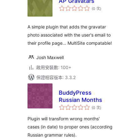
AP Gravatars
評
(0 次
)
分
次
數
A simple plugin that adds the gravatar
photo associated with the user's email to
their profile page… MultiSite compatable!
Josh Maxwell
啟用安裝數: 100+
保證相容版本: 3.3.2
BuddyPress
Russian Months
評
(0 次
)
分
次
數
Plugin will transform wrong months'
cases (in date) to proper ones (according
Russian grammar rules).