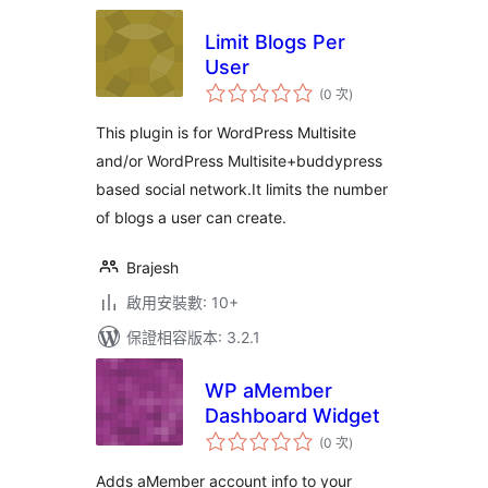
Limit Blogs Per
User
評
(0 次
)
分
次
數
This plugin is for WordPress Multisite
and/or WordPress Multisite+buddypress
based social network.It limits the number
of blogs a user can create.
Brajesh
啟用安裝數: 10+
保證相容版本: 3.2.1
WP aMember
Dashboard Widget
評
(0 次
)
分
次
數
Adds aMember account info to your