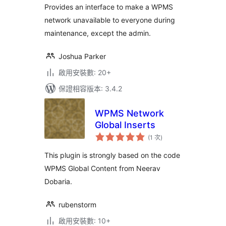
數
Provides an interface to make a WPMS
network unavailable to everyone during
maintenance, except the admin.
Joshua Parker
啟用安裝數: 20+
保證相容版本: 3.4.2
WPMS Network
Global Inserts
評
(1 次
)
分
次
數
This plugin is strongly based on the code
WPMS Global Content from Neerav
Dobaria.
rubenstorm
啟用安裝數: 10+