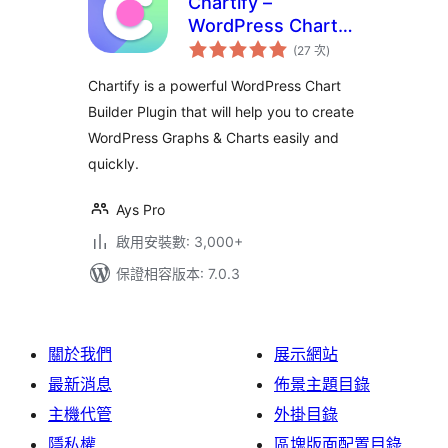
Chartify –
WordPress Chart
評
Plugin
(27 次
)
分
次
數
Chartify is a powerful WordPress Chart
Builder Plugin that will help you to create
WordPress Graphs & Charts easily and
quickly.
Ays Pro
啟用安裝數: 3,000+
保證相容版本: 7.0.3
關於我們
展示網站
最新消息
佈景主題目錄
主機代管
外掛目錄
隱私權
區塊版面配置目錄