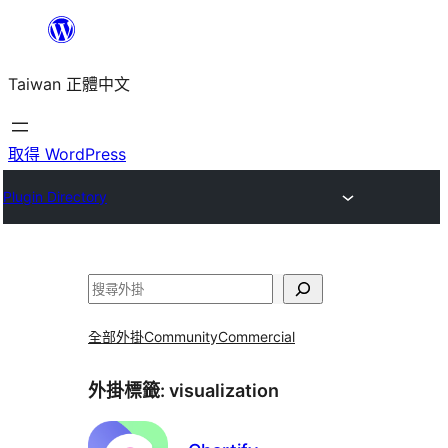
跳
至
Taiwan 正體中文
主
要
內
取得 WordPress
容
Plugin Directory
搜
尋
全部外掛
Community
Commercial
外掛標籤:
visualization