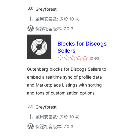
Greyforest
啟用安裝數: 少於 10 次
保證相容版本: 7.0.3
Blocks for Discogs
Sellers
評
(0 次
)
分
次
數
Gutenberg blocks for Discogs Sellers to
embed a realtime sync of profile data
and Marketplace Listings with sorting
and tons of customization options.
Greyforest
啟用安裝數: 少於 10 次
保證相容版本: 7.0.3