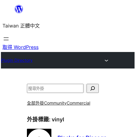
跳
至
Taiwan 正體中文
主
要
內
取得 WordPress
容
Plugin Directory
搜
尋
全部外掛
Community
Commercial
外掛標籤:
vinyl