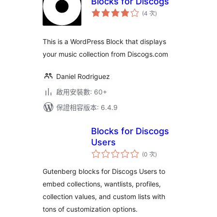
Blocks for Discogs
評
(4 次
)
分
次
數
This is a WordPress Block that displays
your music collection from Discogs.com
Daniel Rodriguez
啟用安裝數: 60+
保證相容版本: 6.4.9
Blocks for Discogs
Users
評
(0 次
)
分
次
數
Gutenberg blocks for Discogs Users to
embed collections, wantlists, profiles,
collection values, and custom lists with
tons of customization options.