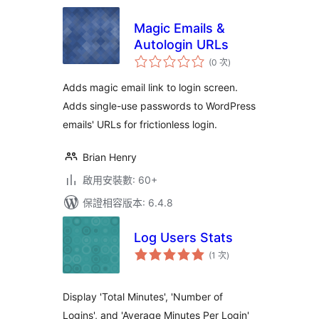
Magic Emails &
Autologin URLs
評
(0 次
)
分
次
數
Adds magic email link to login screen.
Adds single-use passwords to WordPress
emails' URLs for frictionless login.
Brian Henry
啟用安裝數: 60+
保證相容版本: 6.4.8
Log Users Stats
評
(1 次
)
分
次
數
Display 'Total Minutes', 'Number of
Logins', and 'Average Minutes Per Login'