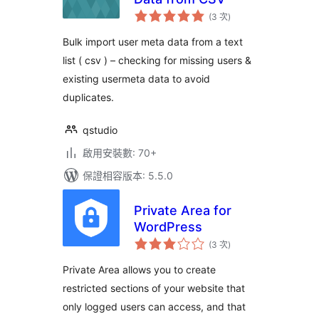
評
(3 次
)
分
次
數
Bulk import user meta data from a text
list ( csv ) – checking for missing users &
existing usermeta data to avoid
duplicates.
qstudio
啟用安裝數: 70+
保證相容版本: 5.5.0
Private Area for
WordPress
評
(3 次
)
分
次
數
Private Area allows you to create
restricted sections of your website that
only logged users can access, and that