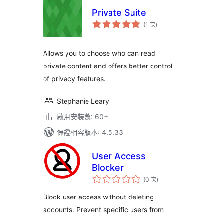
Private Suite
評
(1 次
)
分
次
數
Allows you to choose who can read
private content and offers better control
of privacy features.
Stephanie Leary
啟用安裝數: 60+
保證相容版本: 4.5.33
User Access
Blocker
評
(0 次
)
分
次
數
Block user access without deleting
accounts. Prevent specific users from