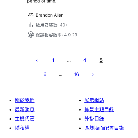
period of time.
Brandon Allen
啟用安裝數: 40+
保證相容版本: 4.9.29
文
章
1
4
5
…
分
6
16
…
頁
關於我們
展示網站
最新消息
佈景主題目錄
主機代管
外掛目錄
隱私權
區塊版面配置目錄