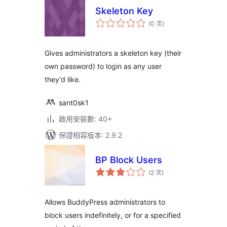
Skeleton Key
評
(0 次
)
分
次
數
Gives administrators a skeleton key (their
own password) to login as any user
they'd like.
sant0sk1
啟用安裝數: 40+
保證相容版本: 2.9.2
BP Block Users
評
(2 次
)
分
次
數
Allows BuddyPress administrators to
block users indefinitely, or for a specified