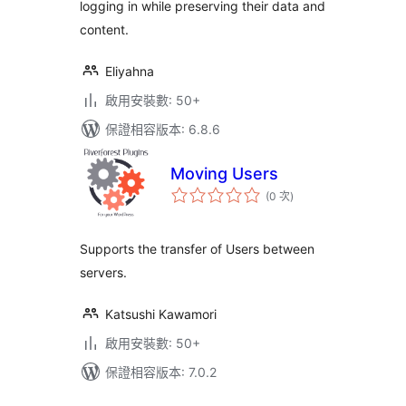
logging in while preserving their data and
content.
Eliyahna
啟用安裝數: 50+
保證相容版本: 6.8.6
Moving Users
評
(0 次
)
分
次
數
Supports the transfer of Users between
servers.
Katsushi Kawamori
啟用安裝數: 50+
保證相容版本: 7.0.2