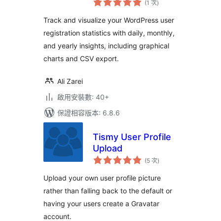
(1 次
)
分
次
數
Track and visualize your WordPress user
registration statistics with daily, monthly,
and yearly insights, including graphical
charts and CSV export.
Ali Zarei
啟用安裝數: 40+
保證相容版本: 6.8.6
Tismy User Profile
Upload
評
(5 次
)
分
次
數
Upload your own user profile picture
rather than falling back to the default or
having your users create a Gravatar
account.