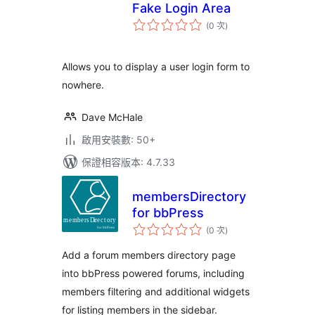
Fake Login Area
評
(0 次
)
分
次
數
Allows you to display a user login form to
nowhere.
Dave McHale
啟用安裝數: 50+
保證相容版本: 4.7.33
membersDirectory
for bbPress
評
(0 次
)
分
次
數
Add a forum members directory page
into bbPress powered forums, including
members filtering and additional widgets
for listing members in the sidebar.