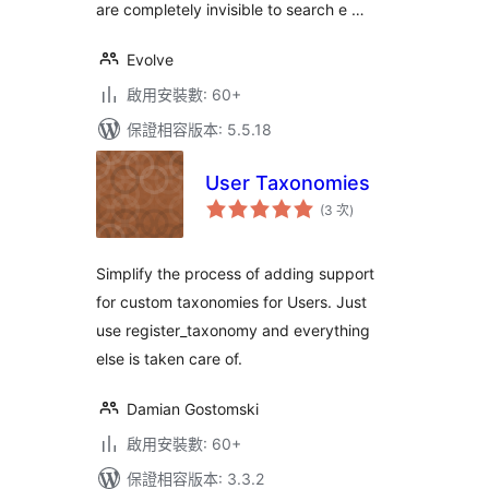
are completely invisible to search e …
Evolve
啟用安裝數: 60+
保證相容版本: 5.5.18
User Taxonomies
評
(3 次
)
分
次
數
Simplify the process of adding support
for custom taxonomies for Users. Just
use register_taxonomy and everything
else is taken care of.
Damian Gostomski
啟用安裝數: 60+
保證相容版本: 3.3.2