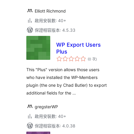
Elliott Richmond
啟用安裝數: 40+
保證相容版本: 4.5.33
WP Export Users
Plus
評
(0 次
)
分
次
數
This "Plus" version allows those users
who have installed the WP-Members
plugin (the one by Chad Butler) to export
additional fields for the …
gregsterWP
啟用安裝數: 40+
保證相容版本: 4.0.38