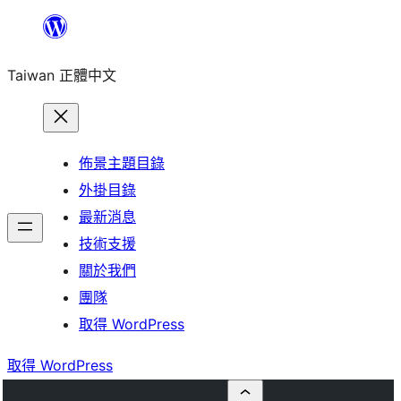
跳
至
Taiwan 正體中文
主
要
內
容
佈景主題目錄
外掛目錄
最新消息
技術支援
關於我們
團隊
取得 WordPress
取得 WordPress