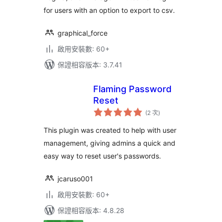
for users with an option to export to csv.
graphical_force
啟用安裝數: 60+
保證相容版本: 3.7.41
Flaming Password
Reset
評
(2 次
)
分
次
數
This plugin was created to help with user
management, giving admins a quick and
easy way to reset user's passwords.
jcaruso001
啟用安裝數: 60+
保證相容版本: 4.8.28