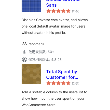
Sans
評
(2 次
)
分
次
數
Disables Gravatar.com avatar, and allows
one local default avatar image for users
without avatar in his profile.
raohmaru
啟用安裝數: 50+
保證相容版本: 4.8.28
Total Spent by
Customer for
評
WooCommerce
(2 次
)
分
次
數
Add a sortable column to the users list to
show how much the user spent on your
WooCommerce Store.