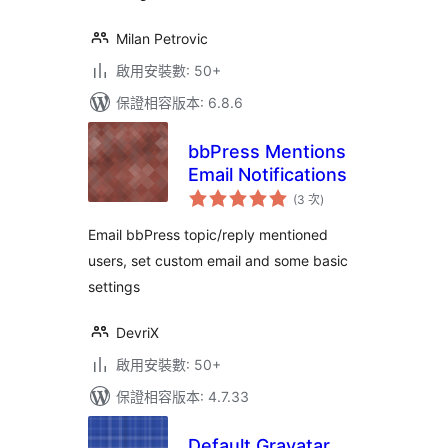
Milan Petrovic
啟用安裝數: 50+
保證相容版本: 6.8.6
bbPress Mentions
Email Notifications
評
(3 次
)
分
次
數
Email bbPress topic/reply mentioned
users, set custom email and some basic
settings
DevriX
啟用安裝數: 50+
保證相容版本: 4.7.33
Default Gravatar