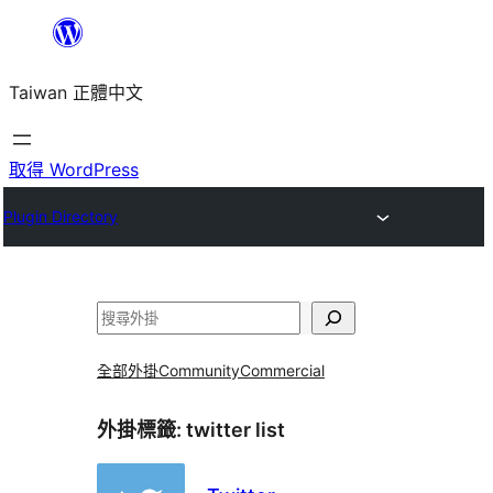
跳
至
Taiwan 正體中文
主
要
內
取得 WordPress
容
Plugin Directory
搜
尋
全部外掛
Community
Commercial
外掛標籤:
twitter list