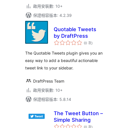
啟用安裝數: 10+
保證相容版本: 4.2.39
Quotable Tweets
by DraftPress
評
(0 次
)
分
次
數
The Quotable Tweets plugin gives you an
easy way to add a beautiful actionable
tweet link to your sidebar.
DraftPress Team
啟用安裝數: 10+
保證相容版本: 5.8.14
The Tweet Button –
Simple Sharing
評
(0 次
)