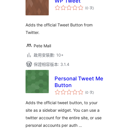
WP Tweet
評
(0 次
)
分
次
數
Adds the official Tweet Button from
Twitter.
Pete Mall
啟用安裝數: 10+
保證相容版本: 3.1.4
Personal Tweet Me
Button
評
(0 次
)
分
次
數
Adds the official tweet button, to your
site as a sidebar widget. You can use a
twitter account for the entire site, or use
personal accounts per auth …