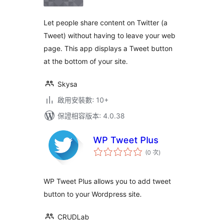
次
數
Let people share content on Twitter (a
Tweet) without having to leave your web
page. This app displays a Tweet button
at the bottom of your site.
Skysa
啟用安裝數: 10+
保證相容版本: 4.0.38
WP Tweet Plus
評
(0 次
)
分
次
數
WP Tweet Plus allows you to add tweet
button to your Wordpress site.
CRUDLab