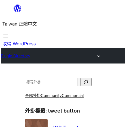
跳
至
Taiwan 正體中文
主
要
內
取得 WordPress
容
Plugin Directory
搜
尋
全部外掛
Community
Commercial
外掛標籤:
tweet button