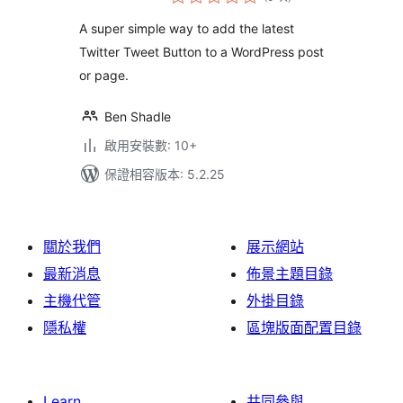
分
次
數
A super simple way to add the latest
Twitter Tweet Button to a WordPress post
or page.
Ben Shadle
啟用安裝數: 10+
保證相容版本: 5.2.25
關於我們
展示網站
最新消息
佈景主題目錄
主機代管
外掛目錄
隱私權
區塊版面配置目錄
Learn
共同參與