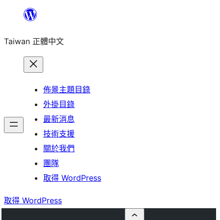
跳
至
Taiwan 正體中文
主
要
內
容
佈景主題目錄
外掛目錄
最新消息
技術支援
關於我們
團隊
取得 WordPress
取得 WordPress