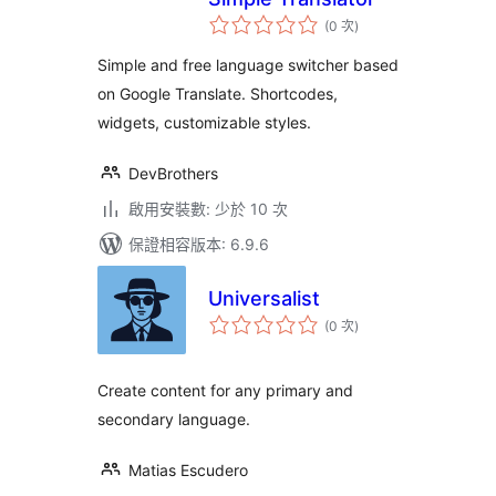
評
(0 次
)
分
次
數
Simple and free language switcher based
on Google Translate. Shortcodes,
widgets, customizable styles.
DevBrothers
啟用安裝數: 少於 10 次
保證相容版本: 6.9.6
Universalist
評
(0 次
)
分
次
數
Create content for any primary and
secondary language.
Matias Escudero