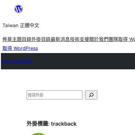
跳
至
Taiwan 正體中文
主
要
佈景主題目錄
外掛目錄
最新消息
技術支援
關於我們
團隊
取得 Wo
內
取得 WordPress
容
Plugin Directory
搜
尋
外掛標籤:
trackback