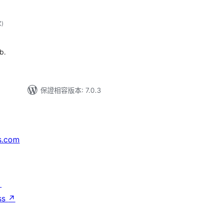
評
次
)
分
次
數
b.
保證相容版本: 7.0.3
s.com
↗
ss
↗