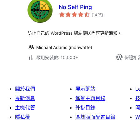
No Self Ping
評
(14 次
)
分
次
數
防止自己的 WordPress 網站傳送內容更新通知。
Michael Adams (mdawaffe)
啟用安裝數: 10,000+
保證相容版
關於我們
展示網站
L
最新消息
佈景主題目錄
主機代管
外掛目錄
隱私權
區塊版面配置目錄
W